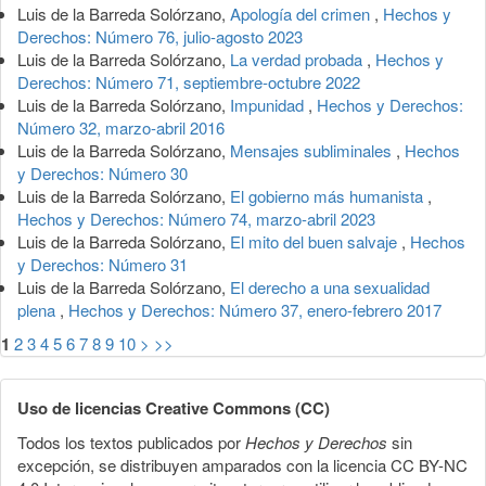
Luis de la Barreda Solórzano,
Apología del crimen
,
Hechos y
Derechos: Número 76, julio-agosto 2023
Luis de la Barreda Solórzano,
La verdad probada
,
Hechos y
Derechos: Número 71, septiembre-octubre 2022
Luis de la Barreda Solórzano,
Impunidad
,
Hechos y Derechos:
Número 32, marzo-abril 2016
Luis de la Barreda Solórzano,
Mensajes subliminales
,
Hechos
y Derechos: Número 30
Luis de la Barreda Solórzano,
El gobierno más humanista
,
Hechos y Derechos: Número 74, marzo-abril 2023
Luis de la Barreda Solórzano,
El mito del buen salvaje
,
Hechos
y Derechos: Número 31
Luis de la Barreda Solórzano,
El derecho a una sexualidad
plena
,
Hechos y Derechos: Número 37, enero-febrero 2017
1
2
3
4
5
6
7
8
9
10
>
>>
Uso de licencias Creative Commons (CC)
Todos los textos publicados por
Hechos y Derechos
sin
excepción, se distribuyen amparados con la licencia CC BY-NC