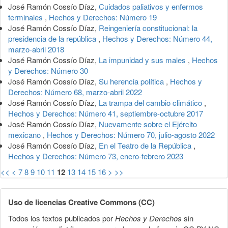
José Ramón Cossío Díaz,
Cuidados paliativos y enfermos
terminales
,
Hechos y Derechos: Número 19
José Ramón Cossío Díaz,
Reingeniería constitucional: la
presidencia de la república
,
Hechos y Derechos: Número 44,
marzo-abril 2018
José Ramón Cossío Díaz,
La impunidad y sus males
,
Hechos
y Derechos: Número 30
José Ramón Cossío Díaz,
Su herencia política
,
Hechos y
Derechos: Número 68, marzo-abril 2022
José Ramón Cossío Díaz,
La trampa del cambio climático
,
Hechos y Derechos: Número 41, septiembre-octubre 2017
José Ramón Cossío Díaz,
Nuevamente sobre el Ejército
mexicano
,
Hechos y Derechos: Número 70, julio-agosto 2022
José Ramón Cossío Díaz,
En el Teatro de la República
,
Hechos y Derechos: Número 73, enero-febrero 2023
<<
<
7
8
9
10
11
12
13
14
15
16
>
>>
Uso de licencias Creative Commons (CC)
Todos los textos publicados por
Hechos y Derechos
sin