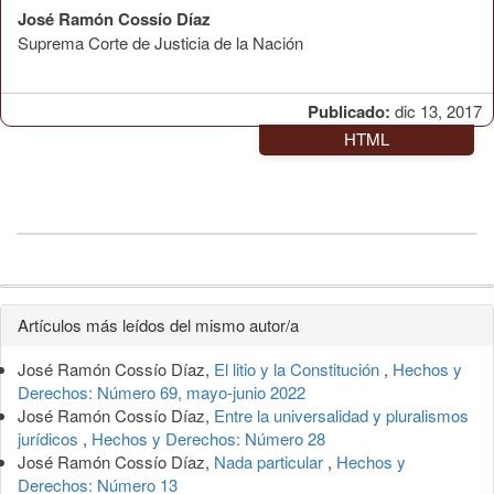
José Ramón Cossío Díaz
Suprema Corte de Justicia de la Nación
Publicado:
dic 13, 2017
HTML
Detalles
Artículos más leídos del mismo autor/a
del
José Ramón Cossío Díaz,
El litio y la Constitución
,
Hechos y
artículo
Derechos: Número 69, mayo-junio 2022
José Ramón Cossío Díaz,
Entre la universalidad y pluralismos
jurídicos
,
Hechos y Derechos: Número 28
José Ramón Cossío Díaz,
Nada particular
,
Hechos y
Derechos: Número 13