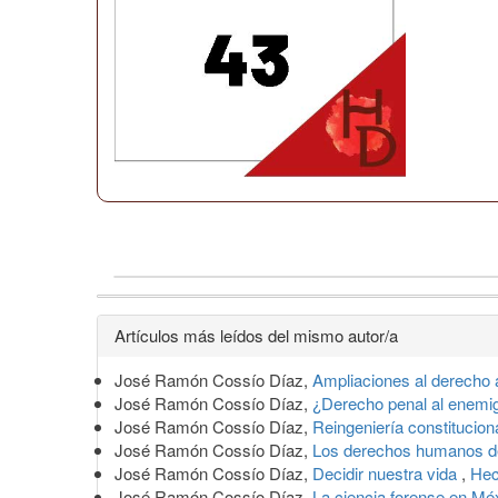
Detalles
Artículos más leídos del mismo autor/a
del
José Ramón Cossío Díaz,
Ampliaciones al derecho 
artículo
José Ramón Cossío Díaz,
¿Derecho penal al enem
José Ramón Cossío Díaz,
Reingeniería constitucion
José Ramón Cossío Díaz,
Los derechos humanos d
José Ramón Cossío Díaz,
Decidir nuestra vida
,
Hec
José Ramón Cossío Díaz,
La ciencia forense en M