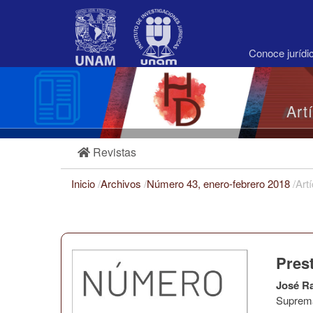
Navegación
principal
Contenido
principal
Conoce juríd
Barra
lateral
Art
Revistas
Inicio
/
Archivos
/
Número 43, enero-febrero 2018
/
Art
Prest
José R
Suprema