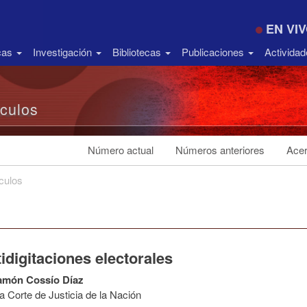
EN VI
icas
Investigación
Bibliotecas
Publicaciones
Activida
ículos
Número actual
Números anteriores
Acer
ículos
idigitaciones electorales
amón Cossío Díaz
 Corte de Justicia de la Nación