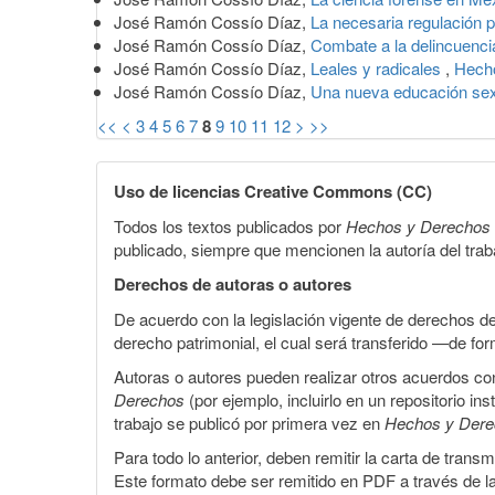
José Ramón Cossío Díaz,
La necesaria regulación 
José Ramón Cossío Díaz,
Combate a la delincuenc
José Ramón Cossío Díaz,
Leales y radicales
,
Hecho
José Ramón Cossío Díaz,
Una nueva educación se
<<
<
3
4
5
6
7
8
9
10
11
12
>
>>
Uso de licencias Creative Commons (CC)
Todos los textos publicados por
Hechos y Derechos
publicado, siempre que mencionen la autoría del trabaj
Derechos de autoras o autores
De acuerdo con la legislación vigente de derechos d
derecho patrimonial, el cual será transferido —de f
Autoras o autores pueden realizar otros acuerdos cont
Derechos
(por ejemplo, incluirlo en un repositorio in
trabajo se publicó por primera vez en
Hechos y Der
Para todo lo anterior, deben remitir la carta de tran
Este formato debe ser remitido en PDF a través de l