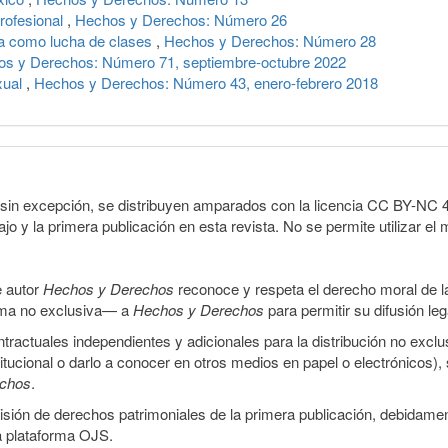
profesional
,
Hechos y Derechos: Número 26
ia como lucha de clases
,
Hechos y Derechos: Número 28
s y Derechos: Número 71, septiembre-octubre 2022
xual
,
Hechos y Derechos: Número 43, enero-febrero 2018
sin excepción, se distribuyen amparados con la licencia CC BY-NC 4.0 
o y la primera publicación en esta revista. No se permite utilizar el 
e autor
Hechos y Derechos
reconoce y respeta el derecho moral de las
orma no exclusiva— a
Hechos y Derechos
para permitir su difusión le
ractuales independientes y adicionales para la distribución no exclus
stitucional o darlo a conocer en otros medios en papel o electrónicos)
echos
.
smisión de derechos patrimoniales de la primera publicación, debidamen
a plataforma OJS.