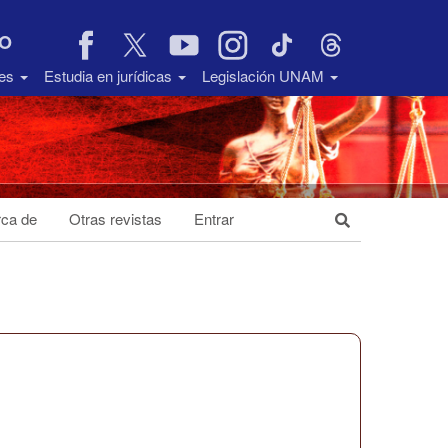
VO
des
Estudia en jurídicas
Legislación UNAM
ca de
Otras revistas
Entrar