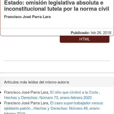
Estado: omisión legislativa absoluta e
inconstitucional tutela por la norma civil
Francisco José Parra Lara
Publicado:
feb 26, 2018
HTML
Detalles
Artículos más leídos del mismo autor/a
del
Francisco José Parra Lara,
El niño que cimbró a la Corte
,
artículo
Hechos y Derechos: Número 73, enero-febrero 2023
Francisco José Parra Lara,
El caso super-trabajador versus
ejidatario-patrón
,
Hechos y Derechos: Número 49, enero-
febrero 2019