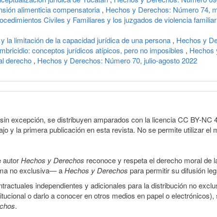
ensión alimenticia compensatoria
,
Hechos y Derechos: Número 74, ma
cedimientos Civiles y Familiares y los juzgados de violencia familia
 y la limitación de la capacidad jurídica de una persona
,
Hechos y De
mbricidio: conceptos jurídicos atípicos, pero no imposibles
,
Hechos 
 al derecho
,
Hechos y Derechos: Número 70, julio-agosto 2022
sin excepción, se distribuyen amparados con la licencia CC BY-NC 4.0 
o y la primera publicación en esta revista. No se permite utilizar el 
e autor
Hechos y Derechos
reconoce y respeta el derecho moral de las
orma no exclusiva— a
Hechos y Derechos
para permitir su difusión le
ractuales independientes y adicionales para la distribución no exclus
stitucional o darlo a conocer en otros medios en papel o electrónicos)
echos
.