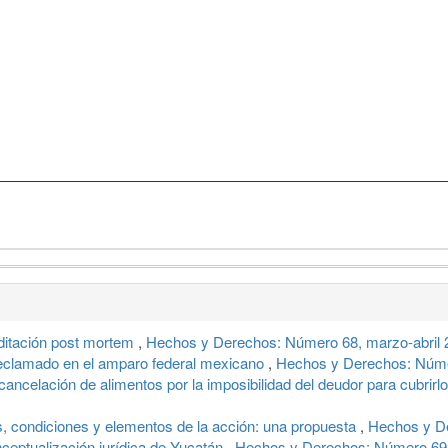
editación post mortem
,
Hechos y Derechos: Número 68, marzo-abril 
reclamado en el amparo federal mexicano
,
Hechos y Derechos: Núme
cancelación de alimentos por la imposibilidad del deudor para cubrirl
, condiciones y elementos de la acción: una propuesta
,
Hechos y De
nceptualización jurídica de Yucatán
,
Hechos y Derechos: Número 69,