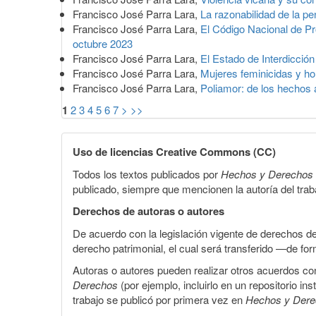
Francisco José Parra Lara,
La razonabilidad de la p
Francisco José Parra Lara,
El Código Nacional de Pro
octubre 2023
Francisco José Parra Lara,
El Estado de Interdicción
Francisco José Parra Lara,
Mujeres feminicidas y ho
Francisco José Parra Lara,
Poliamor: de los hechos
1
2
3
4
5
6
7
>
>>
Uso de licencias Creative Commons (CC)
Todos los textos publicados por
Hechos y Derechos
publicado, siempre que mencionen la autoría del trabaj
Derechos de autoras o autores
De acuerdo con la legislación vigente de derechos d
derecho patrimonial, el cual será transferido —de f
Autoras o autores pueden realizar otros acuerdos cont
Derechos
(por ejemplo, incluirlo en un repositorio in
trabajo se publicó por primera vez en
Hechos y Der