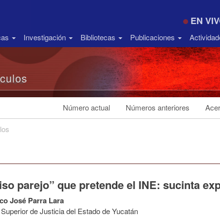
EN VI
icas
Investigación
Bibliotecas
Publicaciones
Activida
ículos
Número actual
Números anteriores
Acer
los
iso parejo” que pretende el INE: sucinta ex
co José Parra Lara
 Superior de Justicia del Estado de Yucatán