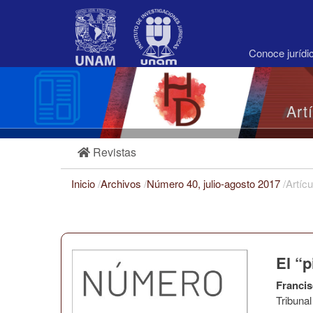
Navegación
principal
Contenido
principal
Conoce juríd
Barra
lateral
Art
Revistas
Inicio
/
Archivos
/
Número 40, julio-agosto 2017
/
Artícu
El “p
Francis
Tribunal