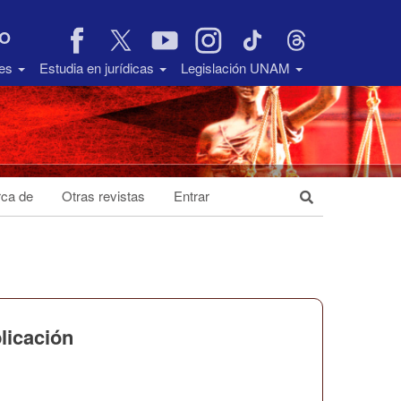
VO
des
Estudia en jurídicas
Legislación UNAM
ca de
Otras revistas
Entrar
plicación