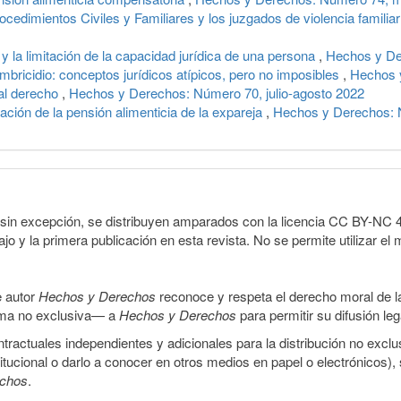
cedimientos Civiles y Familiares y los juzgados de violencia familia
 y la limitación de la capacidad jurídica de una persona
,
Hechos y De
mbricidio: conceptos jurídicos atípicos, pero no imposibles
,
Hechos 
 al derecho
,
Hechos y Derechos: Número 70, julio-agosto 2022
ación de la pensión alimenticia de la expareja
,
Hechos y Derechos: 
sin excepción, se distribuyen amparados con la licencia CC BY-NC 4.0 
o y la primera publicación en esta revista. No se permite utilizar el 
e autor
Hechos y Derechos
reconoce y respeta el derecho moral de las
orma no exclusiva— a
Hechos y Derechos
para permitir su difusión le
ractuales independientes y adicionales para la distribución no exclus
stitucional o darlo a conocer en otros medios en papel o electrónicos)
echos
.