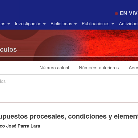
EN VI
icas
Investigación
Bibliotecas
Publicaciones
Activida
ículos
Número actual
Números anteriores
Acer
los
upuestos procesales, condiciones y element
co José Parra Lara