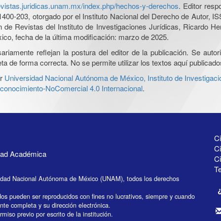
revistas.juridicas.unam.mx/index.php/hechos-y-derechos
. Editor res
0-203, otorgado por el Instituto Nacional del Derecho de Autor, IS
ón de Revistas del Instituto de Investigaciones Jurídicas, Ricardo 
xico, fecha de la última modificación: marzo de 2025.
iamente reflejan la postura del editor de la publicación. Se autoriz
a de forma correcta. No se permite utilizar los textos aquí publicad
r
Universidad Nacional Autónoma de México, Instituto de Investigaci
onocimiento-NoComercial 4.0 Internacional
.
Ci
Ci
idad Académica
C
Te
idad Nacional Autónoma de México (UNAM), todos los derechos
dos pueden ser reproducidos con fines no lucrativos, siempre y cuando
ente completa y su dirección electrónica.
miso previo por escrito de la institución.