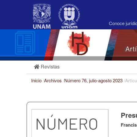
Navegación
principal
Contenido
principal
Conoce juríd
Barra
lateral
Art
Revistas
Inicio
/
Archivos
/
Número 76, julio-agosto 2023
/
Artícu
Pres
Francis