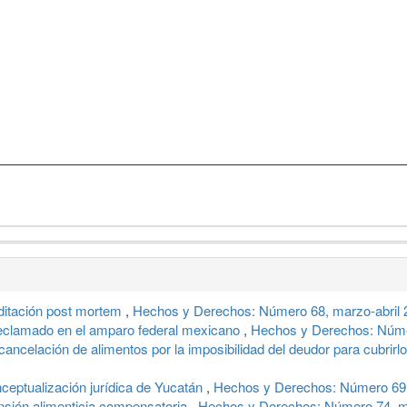
editación post mortem
,
Hechos y Derechos: Número 68, marzo-abril 
reclamado en el amparo federal mexicano
,
Hechos y Derechos: Núme
cancelación de alimentos por la imposibilidad del deudor para cubrirl
nceptualización jurídica de Yucatán
,
Hechos y Derechos: Número 69,
ensión alimenticia compensatoria
,
Hechos y Derechos: Número 74, ma