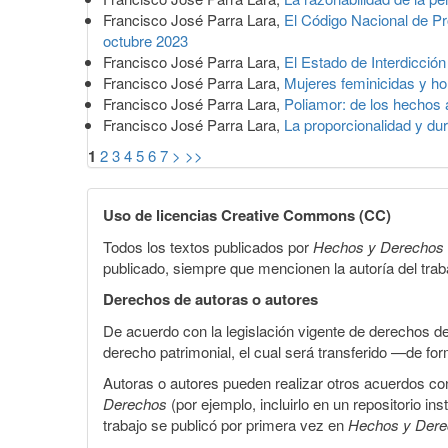
Francisco José Parra Lara,
El Código Nacional de Pro
octubre 2023
Francisco José Parra Lara,
El Estado de Interdicción
Francisco José Parra Lara,
Mujeres feminicidas y ho
Francisco José Parra Lara,
Poliamor: de los hechos
Francisco José Parra Lara,
La proporcionalidad y dur
1
2
3
4
5
6
7
>
>>
Uso de licencias Creative Commons (CC)
Todos los textos publicados por
Hechos y Derechos
publicado, siempre que mencionen la autoría del trabaj
Derechos de autoras o autores
De acuerdo con la legislación vigente de derechos d
derecho patrimonial, el cual será transferido —de f
Autoras o autores pueden realizar otros acuerdos cont
Derechos
(por ejemplo, incluirlo en un repositorio in
trabajo se publicó por primera vez en
Hechos y Der