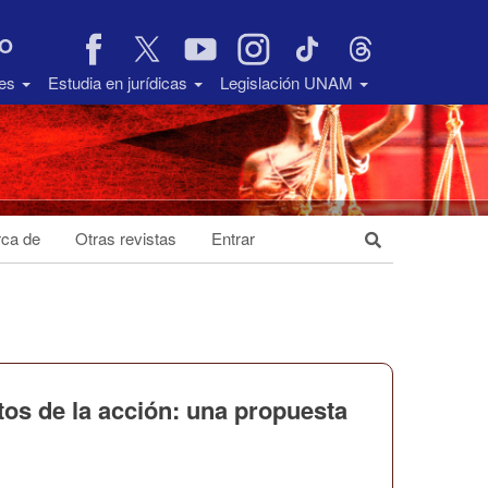
VO
des
Estudia en jurídicas
Legislación UNAM
ca de
Otras revistas
Entrar
os de la acción: una propuesta