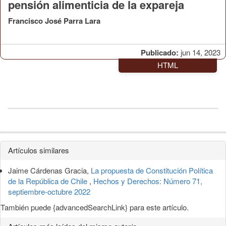
pensión alimenticia de la expareja
Francisco José Parra Lara
Publicado:
jun 14, 2023
HTML
Detalles
Artículos similares
del
Jaime Cárdenas Gracia,
La propuesta de Constitución Política
artículo
de la República de Chile
,
Hechos y Derechos: Número 71,
septiembre-octubre 2022
También puede {advancedSearchLink} para este artículo.