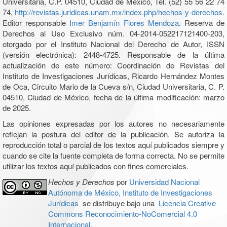
Universitaria, C.P. 04510, Ciudad de México, Tel. (52) 55 56 22 74
74,
http://revistas.juridicas.unam.mx/index.php/hechos-y-derechos
.
Editor responsable
Imer Benjamín Flores Mendoza
. Reserva de
Derechos al Uso Exclusivo núm. 04-2014-052217121400-203,
otorgado por el Instituto Nacional del Derecho de Autor, ISSN
(versión electrónica): 2448-4725. Responsable de la última
actualización de este número: Coordinación de Revistas del
Instituto de Investigaciones Jurídicas, Ricardo Hernández Montes
de Oca, Circuito Mario de la Cueva s/n, Ciudad Universitaria, C. P.
04510, Ciudad de México, fecha de la última modificación: marzo
de 2025.
Las opiniones expresadas por los autores no necesariamente
reflejan la postura del editor de la publicación. Se autoriza la
reproducción total o parcial de los textos aquí publicados siempre y
cuando se cite la fuente completa de forma correcta. No se permite
utilizar los textos aquí publicados con fines comerciales.
Hechos y Derechos
por
Universidad Nacional
Autónoma de México, Instituto de Investigaciones
Jurídicas
se distribuye bajo una
Licencia Creative
Commons Reconocimiento-NoComercial 4.0
Internacional
.