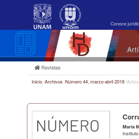
Navegación
principal
Contenido
principal
Conoce juríd
Barra
lateral
Art
Revistas
Inicio
/
Archivos
/
Número 44, marzo-abril 2018
/
Artícu
Corr
María 
Institu