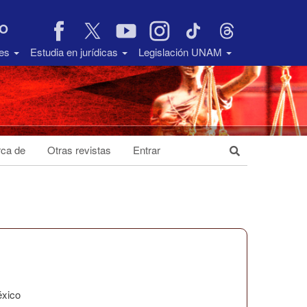
VO
des
Estudia en jurídicas
Legislación UNAM
ca de
Otras revistas
Entrar
éxico