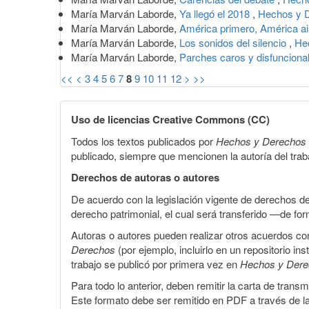
María Marván Laborde,
Ya llegó el 2018
,
Hechos y D
María Marván Laborde,
América primero, América a
María Marván Laborde,
Los sonidos del silencio
,
He
María Marván Laborde,
Parches caros y disfuncion
<<
<
3
4
5
6
7
8
9
10
11
12
>
>>
Uso de licencias Creative Commons (CC)
Todos los textos publicados por
Hechos y Derechos
publicado, siempre que mencionen la autoría del trabaj
Derechos de autoras o autores
De acuerdo con la legislación vigente de derechos d
derecho patrimonial, el cual será transferido —de f
Autoras o autores pueden realizar otros acuerdos cont
Derechos
(por ejemplo, incluirlo en un repositorio in
trabajo se publicó por primera vez en
Hechos y Der
Para todo lo anterior, deben remitir la carta de tran
Este formato debe ser remitido en PDF a través de l