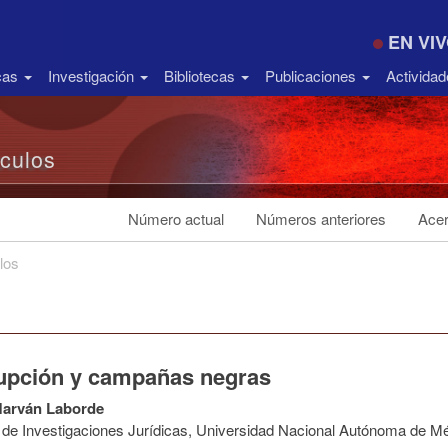
EN VI
icas
Investigación
Bibliotecas
Publicaciones
Activida
ículos
Número actual
Números anteriores
Acer
los
upción y campañas negras
Marván Laborde
to de Investigaciones Jurídicas, Universidad Nacional Autónoma de M