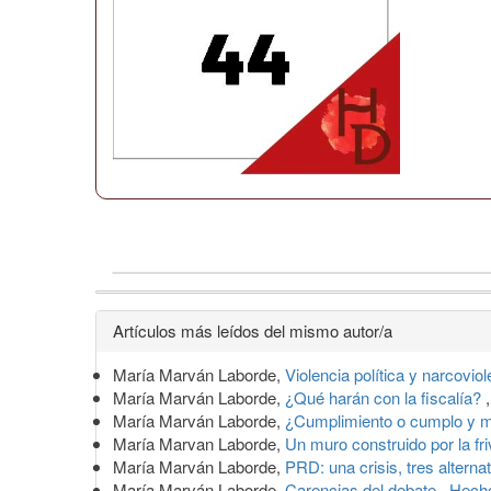
Detalles
Artículos más leídos del mismo autor/a
del
María Marván Laborde,
Violencia política y narcovio
artículo
María Marván Laborde,
¿Qué harán con la fiscalía?
María Marván Laborde,
¿Cumplimiento o cumplo y 
María Marvan Laborde,
Un muro construido por la fr
María Marván Laborde,
PRD: una crisis, tres alterna
María Marván Laborde,
Carencias del debate
,
Hecho