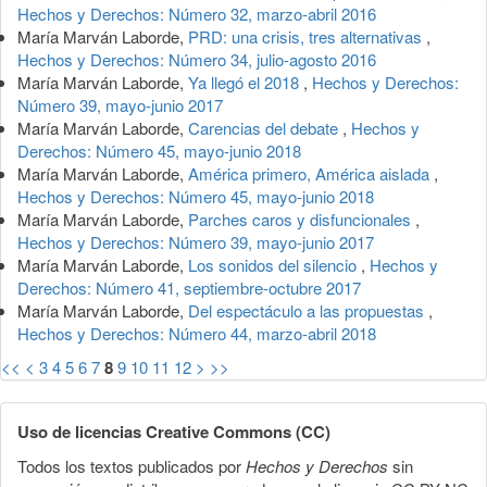
Hechos y Derechos: Número 32, marzo-abril 2016
María Marván Laborde,
PRD: una crisis, tres alternativas
,
Hechos y Derechos: Número 34, julio-agosto 2016
María Marván Laborde,
Ya llegó el 2018
,
Hechos y Derechos:
Número 39, mayo-junio 2017
María Marván Laborde,
Carencias del debate
,
Hechos y
Derechos: Número 45, mayo-junio 2018
María Marván Laborde,
América primero, América aislada
,
Hechos y Derechos: Número 45, mayo-junio 2018
María Marván Laborde,
Parches caros y disfuncionales
,
Hechos y Derechos: Número 39, mayo-junio 2017
María Marván Laborde,
Los sonidos del silencio
,
Hechos y
Derechos: Número 41, septiembre-octubre 2017
María Marván Laborde,
Del espectáculo a las propuestas
,
Hechos y Derechos: Número 44, marzo-abril 2018
<<
<
3
4
5
6
7
8
9
10
11
12
>
>>
Uso de licencias Creative Commons (CC)
Todos los textos publicados por
Hechos y Derechos
sin