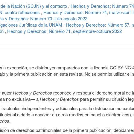
 de la Nación (SCJN) y el contexto
,
Hechos y Derechos: Número 74,
N: cuatro reflexiones
,
Hechos y Derechos: Número 74, marzo-abril 
s y Derechos: Número 70, julio-agosto 2022
stigaciones Jurídicas de la UNAM
,
Hechos y Derechos: Número 57, m
ión
,
Hechos y Derechos: Número 71, septiembre-octubre 2022
sin excepción, se distribuyen amparados con la licencia CC BY-NC 4.0 
o y la primera publicación en esta revista. No se permite utilizar el 
e autor
Hechos y Derechos
reconoce y respeta el derecho moral de las
orma no exclusiva— a
Hechos y Derechos
para permitir su difusión le
ractuales independientes y adicionales para la distribución no exclus
stitucional o darlo a conocer en otros medios en papel o electrónicos)
echos
.
smisión de derechos patrimoniales de la primera publicación, debidamen