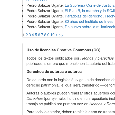
Pedro Salazar Ugarte,
La Suprema Corte de Justicia
Pedro Salazar Ugarte,
El Plan B, la marcha y la SCJ
Pedro Salazar Ugarte,
Paradojas del derecho
,
Hecho
Pedro Salazar Ugarte,
80 años del Instituto de Inve
Pedro Salazar Ugarte,
De nuevo sobre la militarizac
1
2
3
4
5
6
7
8
9
10
>
>>
Uso de licencias Creative Commons (CC)
Todos los textos publicados por
Hechos y Derechos
publicado, siempre que mencionen la autoría del trabaj
Derechos de autoras o autores
De acuerdo con la legislación vigente de derechos d
derecho patrimonial, el cual será transferido —de f
Autoras o autores pueden realizar otros acuerdos cont
Derechos
(por ejemplo, incluirlo en un repositorio in
trabajo se publicó por primera vez en
Hechos y Der
Para todo lo anterior, deben remitir la carta de tran