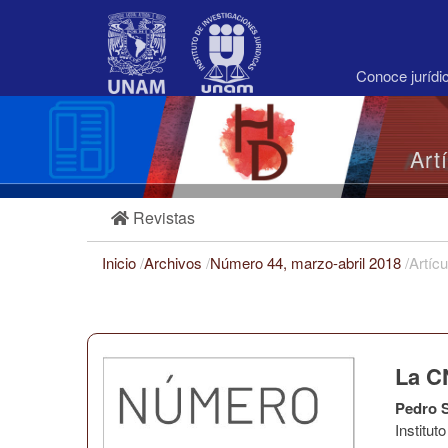
Navegación
principal
Contenido
principal
Conoce juríd
Barra
lateral
Art
Revistas
Inicio
/
Archivos
/
Número 44, marzo-abril 2018
/
Artícu
La C
Pedro S
Institu