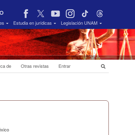
VO
des
Estudia en jurídicas
Legislación UNAM
ca de
Otras revistas
Entrar
éxico