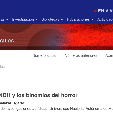
EN VI
icas
Investigación
Bibliotecas
Publicaciones
Activida
ículos
Número actual
Números anteriores
Acer
los
NDH y los binomios del horror
alazar Ugarte
to de Investigaciones Jurídicas, Universidad Nacional Autónoma de M