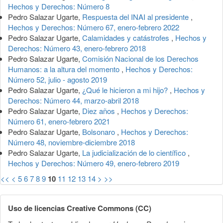
Hechos y Derechos: Número 8
Pedro Salazar Ugarte,
Respuesta del INAI al presidente
,
Hechos y Derechos: Número 67, enero-febrero 2022
Pedro Salazar Ugarte,
Calamidades y catástrofes
,
Hechos y
Derechos: Número 43, enero-febrero 2018
Pedro Salazar Ugarte,
Comisión Nacional de los Derechos
Humanos: a la altura del momento
,
Hechos y Derechos:
Número 52, julio - agosto 2019
Pedro Salazar Ugarte,
¿Qué le hicieron a mi hijo?
,
Hechos y
Derechos: Número 44, marzo-abril 2018
Pedro Salazar Ugarte,
Diez años
,
Hechos y Derechos:
Número 61, enero-febrero 2021
Pedro Salazar Ugarte,
Bolsonaro
,
Hechos y Derechos:
Número 48, noviembre-diciembre 2018
Pedro Salazar Ugarte,
La judicialización de lo científico
,
Hechos y Derechos: Número 49, enero-febrero 2019
<<
<
5
6
7
8
9
10
11
12
13
14
>
>>
Uso de licencias Creative Commons (CC)