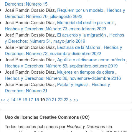
Derechos: Número 15
José Ramón Cossío Díaz,
Requiem por un modelo
,
Hechos y
Derechos: Número 70, julio-agosto 2022
José Ramón Cossío Díaz,
Memorial del desfile por venir
,
Hechos y Derechos: Número 73, enero-febrero 2023
José Ramón Cossío Díaz,
El acuerdo y la migración
,
Hechos
y Derechos: Número 51, mayo-junio 2019
José Ramón Cossío Díaz,
Lecturas de la Marcha
,
Hechos y
Derechos: Número 72, noviembre-diciembre 2022
José Ramón Cossío Díaz,
Aguililla o el discurso como método
,
Hechos y Derechos: Número 53, septiembre-octubre 2019
José Ramón Cossío Díaz,
Mujeres en tiempos de cólera
,
Hechos y Derechos: Número 36, noviembre-diciembre 2016
José Ramón Cossío Díaz,
Pactar y legislar
,
Hechos y
Derechos: Número 21
<<
<
14
15
16
17
18
19
20
21
22
23
>
>>
Uso de licencias Creative Commons (CC)
Todos los textos publicados por
Hechos y Derechos
sin