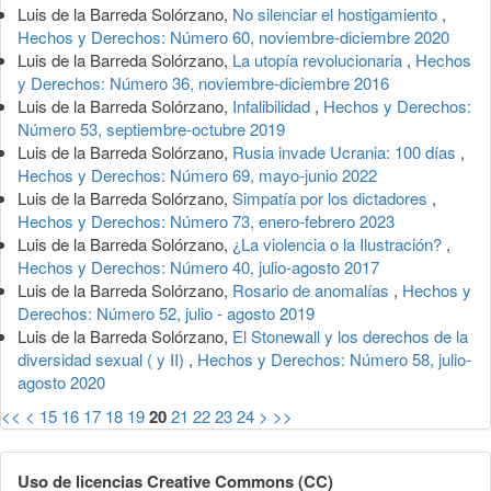
Luis de la Barreda Solórzano,
No silenciar el hostigamiento
,
Hechos y Derechos: Número 60, noviembre-diciembre 2020
Luis de la Barreda Solórzano,
La utopía revolucionaria
,
Hechos
y Derechos: Número 36, noviembre-diciembre 2016
Luis de la Barreda Solórzano,
Infalibilidad
,
Hechos y Derechos:
Número 53, septiembre-octubre 2019
Luis de la Barreda Solórzano,
Rusia invade Ucrania: 100 días
,
Hechos y Derechos: Número 69, mayo-junio 2022
Luis de la Barreda Solórzano,
Simpatía por los dictadores
,
Hechos y Derechos: Número 73, enero-febrero 2023
Luis de la Barreda Solórzano,
¿La violencia o la Ilustración?
,
Hechos y Derechos: Número 40, julio-agosto 2017
Luis de la Barreda Solórzano,
Rosario de anomalías
,
Hechos y
Derechos: Número 52, julio - agosto 2019
Luis de la Barreda Solórzano,
El Stonewall y los derechos de la
diversidad sexual ( y II)
,
Hechos y Derechos: Número 58, julio-
agosto 2020
<<
<
15
16
17
18
19
20
21
22
23
24
>
>>
Uso de licencias Creative Commons (CC)