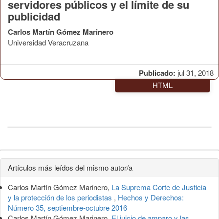
servidores públicos y el límite de su
publicidad
Carlos Martín Gómez Marinero
Universidad Veracruzana
Publicado:
jul 31, 2018
HTML
Detalles
Artículos más leídos del mismo autor/a
del
Carlos Martín Gómez Marinero,
La Suprema Corte de Justicia
artículo
y la protección de los periodistas
,
Hechos y Derechos:
Número 35, septiembre-octubre 2016
Carlos Martín Gómez Marinero,
El juicio de amparo y las