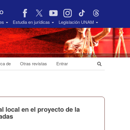
VO
des
Estudia en jurídicas
Legislación UNAM
ca de
Otras revistas
Entrar
 local en el proyecto de la
ladas