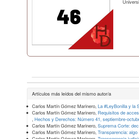
Univers
Detalles
Artículos más leídos del mismo autor/a
del
Carlos Martín Gómez Marinero,
La #LeyBonilla y la
artículo
Carlos Martín Gómez Marinero,
Requisitos de acces
,
Hechos y Derechos: Número 41, septiembre-octub
Carlos Martín Gómez Marinero,
Suprema Corte: decl
Carlos Martín Gómez Marinero,
Transparencia: algo
Carlos Martín Gómez Marinero,
Transparencia judici