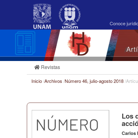
Navegación
principal
Contenido
principal
Conoce juríd
Barra
lateral
Art
Revistas
Inicio
/
Archivos
/
Número 46, julio-agosto 2018
/
Artícu
Los d
acci
Carlos