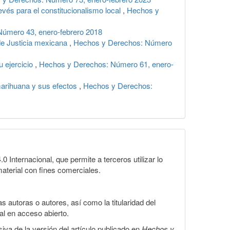
revés para el constitucionalismo local
,
Hechos y
úmero 43, enero-febrero 2018
de Justicia mexicana
,
Hechos y Derechos: Número
u ejercicio
,
Hechos y Derechos: Número 61, enero-
 marihuana y sus efectos
,
Hechos y Derechos:
Internacional, que permite a terceros utilizar lo
material con fines comerciales.
 autoras o autores, así como la titularidad del
gal en acceso abierto.
iva de la versión del artículo publicado en
Hechos y