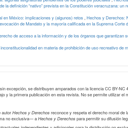
 de la definición “nativo” prevista en la Constitución veracruzana: un 
al en México: implicaciones y (algunos) retos
,
Hechos y Derechos: N
evocación de Mandato y la mayoría calificada en la Suprema Corte 
erecho de acceso a la información y de los órganos que garantizan s
 inconstitucionalidad en materia de prohibición de uso recreativo de
sin excepción, se distribuyen amparados con la licencia CC BY-NC 4.0 
o y la primera publicación en esta revista. No se permite utilizar el 
e autor
Hechos y Derechos
reconoce y respeta el derecho moral de las
orma no exclusiva— a
Hechos y Derechos
para permitir su difusión le
ractuales independientes y adicionales para la distribución no exclus