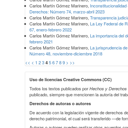
Carlos Martín Gómez Marinero,
Inconstitucionalidad
Derechos: Número 74, marzo-abril 2023
Carlos Martín Gómez Marinero,
Transparencia judici
Carlos Martín Gómez Marinero,
La Ley Federal de R
67, enero-febrero 2022
Carlos Martín Gómez Marinero,
La importancia del d
febrero 2021
Carlos Martín Gómez Marinero,
La jurisprudencia de
Número 48, noviembre-diciembre 2018
<<
<
1
2
3
4
5
6
7
8
9
>
>>
Uso de licencias Creative Commons (CC)
Todos los textos publicados por
Hechos y Derechos
publicado, siempre que mencionen la autoría del trabaj
Derechos de autoras o autores
De acuerdo con la legislación vigente de derechos d
derecho patrimonial, el cual será transferido —de f
Autoras o autores pueden realizar otros acuerdos cont