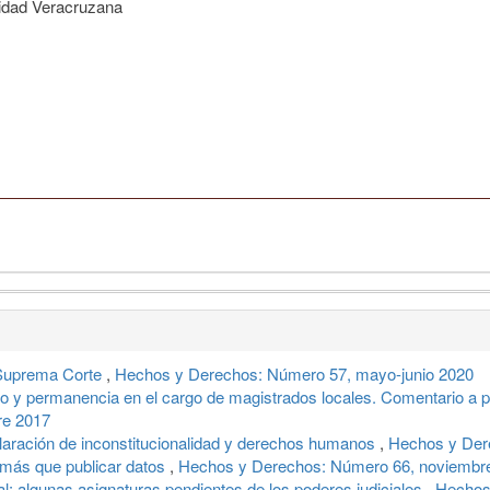
idad Veracruzana
 Suprema Corte
,
Hechos y Derechos: Número 57, mayo-junio 2020
o y permanencia en el cargo de magistrados locales. Comentario a pr
re 2017
aración de inconstitucionalidad y derechos humanos
,
Hechos y Der
 más que publicar datos
,
Hechos y Derechos: Número 66, noviembre
al: algunas asignaturas pendientes de los poderes judiciales
,
Hechos