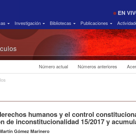
EN VI
icas
Investigación
Bibliotecas
Publicaciones
Activida
ículos
Número actual
Números anteriores
Acer
los
erechos humanos y el control constitucional
ón de inconstitucionalidad 15/2017 y acumu
 Martín Gómez Marinero