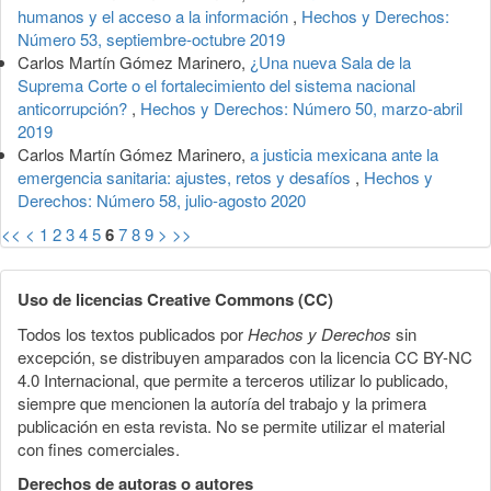
humanos y el acceso a la información
,
Hechos y Derechos:
Número 53, septiembre-octubre 2019
Carlos Martín Gómez Marinero,
¿Una nueva Sala de la
Suprema Corte o el fortalecimiento del sistema nacional
anticorrupción?
,
Hechos y Derechos: Número 50, marzo-abril
2019
Carlos Martín Gómez Marinero,
a justicia mexicana ante la
emergencia sanitaria: ajustes, retos y desafíos
,
Hechos y
Derechos: Número 58, julio-agosto 2020
<<
<
1
2
3
4
5
6
7
8
9
>
>>
Uso de licencias Creative Commons (CC)
Todos los textos publicados por
Hechos y Derechos
sin
excepción, se distribuyen amparados con la licencia CC BY-NC
4.0 Internacional, que permite a terceros utilizar lo publicado,
siempre que mencionen la autoría del trabajo y la primera
publicación en esta revista. No se permite utilizar el material
con fines comerciales.
Derechos de autoras o autores