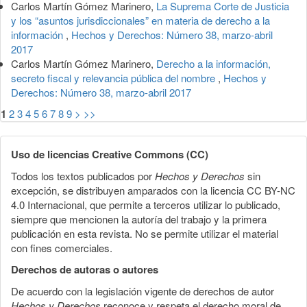
Carlos Martín Gómez Marinero,
La Suprema Corte de Justicia
y los “asuntos jurisdiccionales” en materia de derecho a la
información
,
Hechos y Derechos: Número 38, marzo-abril
2017
Carlos Martín Gómez Marinero,
Derecho a la información,
secreto fiscal y relevancia pública del nombre
,
Hechos y
Derechos: Número 38, marzo-abril 2017
1
2
3
4
5
6
7
8
9
>
>>
Uso de licencias Creative Commons (CC)
Todos los textos publicados por
Hechos y Derechos
sin
excepción, se distribuyen amparados con la licencia CC BY-NC
4.0 Internacional, que permite a terceros utilizar lo publicado,
siempre que mencionen la autoría del trabajo y la primera
publicación en esta revista. No se permite utilizar el material
con fines comerciales.
Derechos de autoras o autores
De acuerdo con la legislación vigente de derechos de autor
Hechos y Derechos
reconoce y respeta el derecho moral de