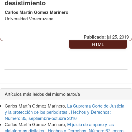
desistimiento
Carlos Martín Gómez Marinero
Universidad Veracruzana
Publicado:
jul 25, 2019
HTML
Detalles
Artículos más leídos del mismo autor/a
del
Carlos Martín Gómez Marinero,
La Suprema Corte de Justicia
artículo
y la protección de los periodistas
,
Hechos y Derechos:
Número 35, septiembre-octubre 2016
Carlos Martín Gómez Marinero,
El juicio de amparo y las
plataformas digitales
,
Hechos y Derechos: Número 67, enero-