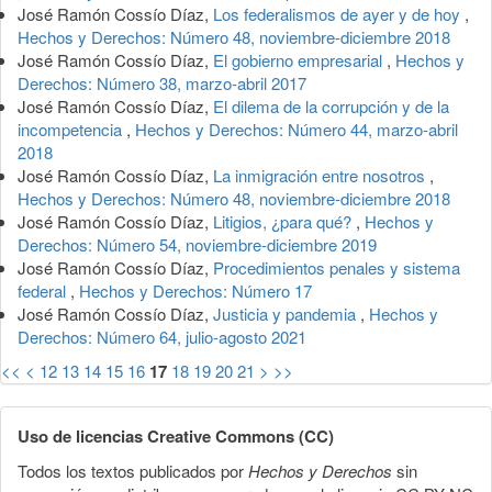
José Ramón Cossío Díaz,
Los federalismos de ayer y de hoy
,
Hechos y Derechos: Número 48, noviembre-diciembre 2018
José Ramón Cossío Díaz,
El gobierno empresarial
,
Hechos y
Derechos: Número 38, marzo-abril 2017
José Ramón Cossío Díaz,
El dilema de la corrupción y de la
incompetencia
,
Hechos y Derechos: Número 44, marzo-abril
2018
José Ramón Cossío Díaz,
La inmigración entre nosotros
,
Hechos y Derechos: Número 48, noviembre-diciembre 2018
José Ramón Cossío Díaz,
Litigios, ¿para qué?
,
Hechos y
Derechos: Número 54, noviembre-diciembre 2019
José Ramón Cossío Díaz,
Procedimientos penales y sistema
federal
,
Hechos y Derechos: Número 17
José Ramón Cossío Díaz,
Justicia y pandemia
,
Hechos y
Derechos: Número 64, julio-agosto 2021
<<
<
12
13
14
15
16
17
18
19
20
21
>
>>
Uso de licencias Creative Commons (CC)
Todos los textos publicados por
Hechos y Derechos
sin