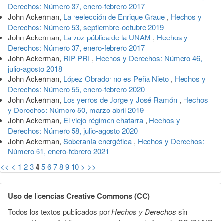
Derechos: Número 37, enero-febrero 2017
John Ackerman,
La reelección de Enrique Graue
,
Hechos y
Derechos: Número 53, septiembre-octubre 2019
John Ackerman,
La voz pública de la UNAM
,
Hechos y
Derechos: Número 37, enero-febrero 2017
John Ackerman,
RIP PRI
,
Hechos y Derechos: Número 46,
julio-agosto 2018
John Ackerman,
López Obrador no es Peña Nieto
,
Hechos y
Derechos: Número 55, enero-febrero 2020
John Ackerman,
Los yerros de Jorge y José Ramón
,
Hechos
y Derechos: Número 50, marzo-abril 2019
John Ackerman,
El viejo régimen chatarra
,
Hechos y
Derechos: Número 58, julio-agosto 2020
John Ackerman,
Soberanía energética
,
Hechos y Derechos:
Número 61, enero-febrero 2021
<<
<
1
2
3
4
5
6
7
8
9
10
>
>>
Uso de licencias Creative Commons (CC)
Todos los textos publicados por
Hechos y Derechos
sin