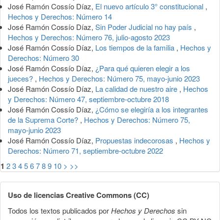
José Ramón Cossío Díaz,
El nuevo artículo 3° constitucional
,
Hechos y Derechos: Número 14
José Ramón Cossío Díaz,
Sin Poder Judicial no hay país
,
Hechos y Derechos: Número 76, julio-agosto 2023
José Ramón Cossío Díaz,
Los tiempos de la familia
,
Hechos y
Derechos: Número 30
José Ramón Cossío Díaz,
¿Para qué quieren elegir a los
jueces?
,
Hechos y Derechos: Número 75, mayo-junio 2023
José Ramón Cossío Díaz,
La calidad de nuestro aire
,
Hechos
y Derechos: Número 47, septiembre-octubre 2018
José Ramón Cossío Díaz,
¿Cómo se elegiría a los integrantes
de la Suprema Corte?
,
Hechos y Derechos: Número 75,
mayo-junio 2023
José Ramón Cossío Díaz,
Propuestas indecorosas
,
Hechos y
Derechos: Número 71, septiembre-octubre 2022
1
2
3
4
5
6
7
8
9
10
>
>>
Uso de licencias Creative Commons (CC)
Todos los textos publicados por
Hechos y Derechos
sin