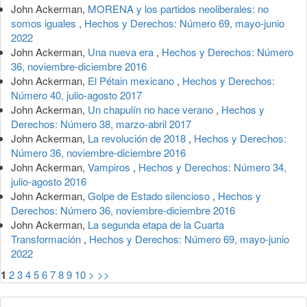
John Ackerman,
MORENA y los partidos neoliberales: no
somos iguales
,
Hechos y Derechos: Número 69, mayo-junio
2022
John Ackerman,
Una nueva era
,
Hechos y Derechos: Número
36, noviembre-diciembre 2016
John Ackerman,
El Pétain mexicano
,
Hechos y Derechos:
Número 40, julio-agosto 2017
John Ackerman,
Un chapulín no hace verano
,
Hechos y
Derechos: Número 38, marzo-abril 2017
John Ackerman,
La revolución de 2018
,
Hechos y Derechos:
Número 36, noviembre-diciembre 2016
John Ackerman,
Vampiros
,
Hechos y Derechos: Número 34,
julio-agosto 2016
John Ackerman,
Golpe de Estado silencioso
,
Hechos y
Derechos: Número 36, noviembre-diciembre 2016
John Ackerman,
La segunda etapa de la Cuarta
Transformación
,
Hechos y Derechos: Número 69, mayo-junio
2022
1
2
3
4
5
6
7
8
9
10
>
>>