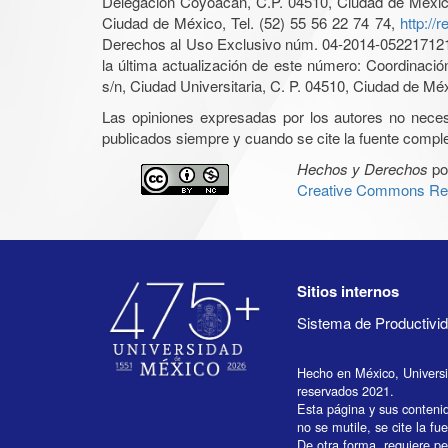
Delegación Coyoacán, C.P. 04510, Ciudad de México, 
Ciudad de México, Tel. (52) 55 56 22 74 74,
http://
Derechos al Uso Exclusivo núm. 04-2014-05221712140
la última actualización de este número: Coordinaci
s/n, Ciudad Universitaria, C. P. 04510, Ciudad de Mé
Las opiniones expresadas por los autores no necesar
publicados siempre y cuando se cite la fuente complet
Hechos y Derechos
po
Creative Commons Rec
Sitios internos
Sistema de Productiv
Hecho en México, Univers
reservados 2021.
Esta página y sus conteni
no se mutile, se cite la fu
De otra forma, requiere per