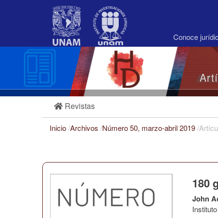
Navegación
principal
Contenido
principal
Conoce juríd
Barra
lateral
Art
Revistas
Inicio
/
Archivos
/
Número 50, marzo-abril 2019
/
Artícu
180 
John A
Institu