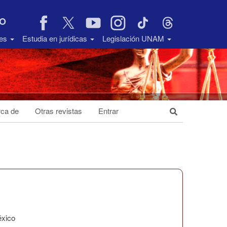
VO
des
Estudia en jurídicas
Legislación UNAM
ca de
Otras revistas
Entrar
éxico