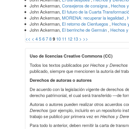
John Ackerman,
Consejeros de consigna
,
Hechos y
John Ackerman,
El futuro de la Cuarta Transformac
John Ackerman,
MORENA: recuperar la legalidad
,
John Ackerman,
El retorno de Cienfuegos
,
Hechos y
John Ackerman,
El berrinche de Germán
,
Hechos y
<<
<
4
5
6
7
8
9
10
11
12
13
>
>>
Uso de licencias Creative Commons (CC)
Todos los textos publicados por
Hechos y Derechos
publicado, siempre que mencionen la autoría del trabaj
Derechos de autoras o autores
De acuerdo con la legislación vigente de derechos d
derecho patrimonial, el cual será transferido —de f
Autoras o autores pueden realizar otros acuerdos cont
Derechos
(por ejemplo, incluirlo en un repositorio in
trabajo se publicó por primera vez en
Hechos y Der
Para todo lo anterior, deben remitir la carta de tran