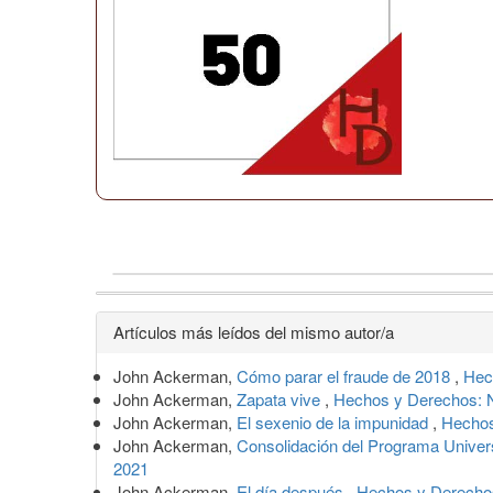
Detalles
Artículos más leídos del mismo autor/a
del
John Ackerman,
Cómo parar el fraude de 2018
,
Hec
artículo
John Ackerman,
Zapata vive
,
Hechos y Derechos: N
John Ackerman,
El sexenio de la impunidad
,
Hechos
John Ackerman,
Consolidación del Programa Univer
2021
John Ackerman,
El día después
,
Hechos y Derechos