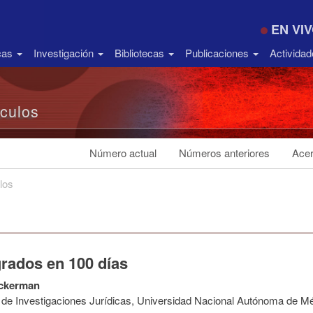
EN VI
icas
Investigación
Bibliotecas
Publicaciones
Activida
ículos
Número actual
Números anteriores
Acer
los
grados en 100 días
ckerman
to de Investigaciones Jurídicas, Universidad Nacional Autónoma de M