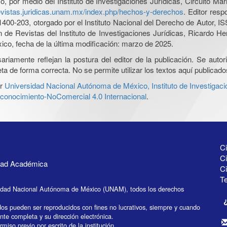
por medio del Instituto de Investigaciones Jurídicas, Circuito Mari
revistas.juridicas.unam.mx/index.php/hechos-y-derechos
. Editor res
0-203, otorgado por el Instituto Nacional del Derecho de Autor, IS
ón de Revistas del Instituto de Investigaciones Jurídicas, Ricardo 
xico, fecha de la última modificación: marzo de 2025.
iamente reflejan la postura del editor de la publicación. Se autoriz
a de forma correcta. No se permite utilizar los textos aquí publicad
r
Universidad Nacional Autónoma de México, Instituto de Investigaci
onocimiento-NoComercial 4.0 Internacional
.
Ci
Ci
idad Académica
C
Te
idad Nacional Autónoma de México (UNAM), todos los derechos
dos pueden ser reproducidos con fines no lucrativos, siempre y cuando
ente completa y su dirección electrónica.
miso previo por escrito de la institución.