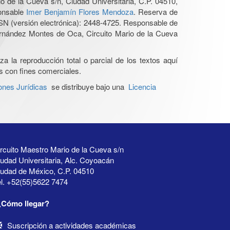
o de la Cueva s/n, Ciudad Universitaria, C.P. 04510,
ponsable
Imer Benjamín Flores Mendoza
. Reserva de
SN (versión electrónica): 2448-4725. Responsable de
Hernández Montes de Oca, Circuito Mario de la Cueva
a la reproducción total o parcial de los textos aquí
os con fines comerciales.
ones Jurídicas
se distribuye bajo una
Licencia
rcuito Maestro Mario de la Cueva s/n
udad Universitaria, Alc. Coyoacán
iudad de México, C.P. 04510
l. +52(55)5622 7474
¿Cómo llegar?
Suscripción a actividades académicas