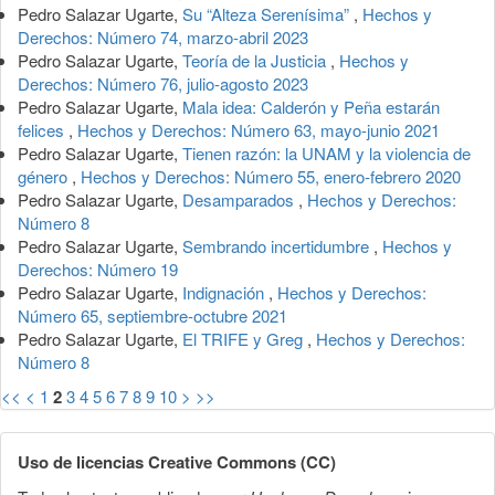
Pedro Salazar Ugarte,
Su “Alteza Serenísima”
,
Hechos y
Derechos: Número 74, marzo-abril 2023
Pedro Salazar Ugarte,
Teoría de la Justicia
,
Hechos y
Derechos: Número 76, julio-agosto 2023
Pedro Salazar Ugarte,
Mala idea: Calderón y Peña estarán
felices
,
Hechos y Derechos: Número 63, mayo-junio 2021
Pedro Salazar Ugarte,
Tienen razón: la UNAM y la violencia de
género
,
Hechos y Derechos: Número 55, enero-febrero 2020
Pedro Salazar Ugarte,
Desamparados
,
Hechos y Derechos:
Número 8
Pedro Salazar Ugarte,
Sembrando incertidumbre
,
Hechos y
Derechos: Número 19
Pedro Salazar Ugarte,
Indignación
,
Hechos y Derechos:
Número 65, septiembre-octubre 2021
Pedro Salazar Ugarte,
El TRIFE y Greg
,
Hechos y Derechos:
Número 8
<<
<
1
2
3
4
5
6
7
8
9
10
>
>>
Uso de licencias Creative Commons (CC)