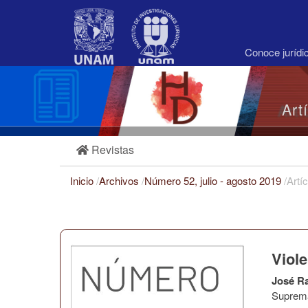
Navegación
principal
Contenido
principal
Conoce juríd
Barra
lateral
Art
Revistas
Inicio
/
Archivos
/
Número 52, julio - agosto 2019
/
Artí
Viole
José R
Suprema