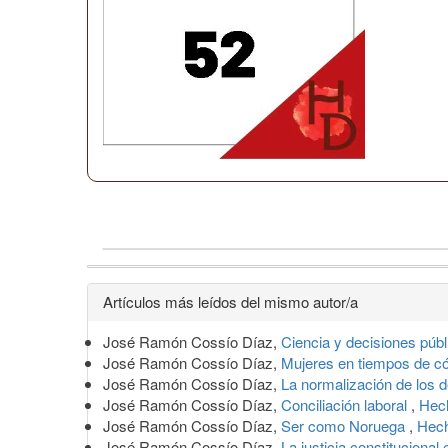
Detalles
Artículos más leídos del mismo autor/a
del
José Ramón Cossío Díaz,
Ciencia y decisiones púb
artículo
José Ramón Cossío Díaz,
Mujeres en tiempos de c
José Ramón Cossío Díaz,
La normalización de los
José Ramón Cossío Díaz,
Conciliación laboral
,
Hech
José Ramón Cossío Díaz,
Ser como Noruega
,
Hech
José Ramón Cossío Díaz,
La justicia constitucional