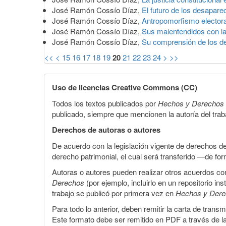
José Ramón Cossío Díaz,
El futuro de los desapar
José Ramón Cossío Díaz,
Antropomorfismo elector
José Ramón Cossío Díaz,
Sus malentendidos con l
José Ramón Cossío Díaz,
Su comprensión de los 
<<
<
15
16
17
18
19
20
21
22
23
24
>
>>
Uso de licencias Creative Commons (CC)
Todos los textos publicados por
Hechos y Derechos
publicado, siempre que mencionen la autoría del trabaj
Derechos de autoras o autores
De acuerdo con la legislación vigente de derechos d
derecho patrimonial, el cual será transferido —de f
Autoras o autores pueden realizar otros acuerdos cont
Derechos
(por ejemplo, incluirlo en un repositorio in
trabajo se publicó por primera vez en
Hechos y Der
Para todo lo anterior, deben remitir la carta de tran
Este formato debe ser remitido en PDF a través de l