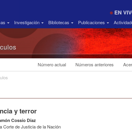
EN VI
icas
Investigación
Bibliotecas
Publicaciones
Activida
ículos
Número actual
Números anteriores
Acer
culos
ncia y terror
amón Cossío Díaz
 Corte de Justicia de la Nación