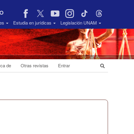
VO
des
Estudia en jurídicas
Legislación UNAM
ca de
Otras revistas
Entrar