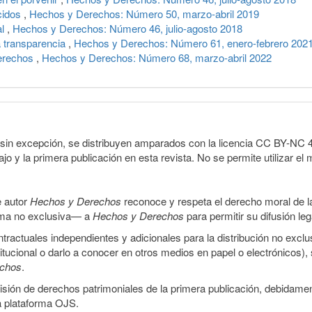
ecidos
,
Hechos y Derechos: Número 50, marzo-abril 2019
al
,
Hechos y Derechos: Número 46, julio-agosto 2018
a transparencia
,
Hechos y Derechos: Número 61, enero-febrero 202
derechos
,
Hechos y Derechos: Número 68, marzo-abril 2022
sin excepción, se distribuyen amparados con la licencia CC BY-NC 4.0 
o y la primera publicación en esta revista. No se permite utilizar el 
e autor
Hechos y Derechos
reconoce y respeta el derecho moral de las
orma no exclusiva— a
Hechos y Derechos
para permitir su difusión le
ractuales independientes y adicionales para la distribución no exclus
stitucional o darlo a conocer en otros medios en papel o electrónicos)
echos
.
smisión de derechos patrimoniales de la primera publicación, debidamen
a plataforma OJS.