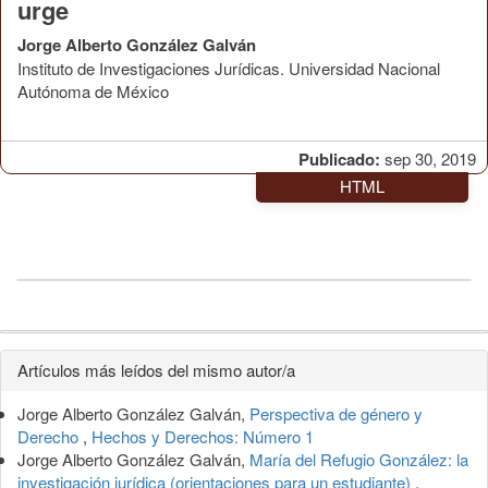
urge
Jorge Alberto González Galván
Instituto de Investigaciones Jurídicas. Universidad Nacional
Autónoma de México
Publicado:
sep 30, 2019
HTML
Detalles
Artículos más leídos del mismo autor/a
del
Jorge Alberto González Galván,
Perspectiva de género y
artículo
Derecho
,
Hechos y Derechos: Número 1
Jorge Alberto González Galván,
María del Refugio González: la
investigación jurídica (orientaciones para un estudiante)
,