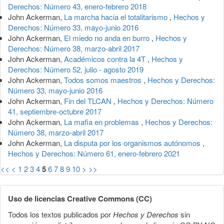
Derechos: Número 43, enero-febrero 2018
John Ackerman,
La marcha hacia el totalitarismo
,
Hechos y
Derechos: Número 33, mayo-junio 2016
John Ackerman,
El miedo no anda en burro
,
Hechos y
Derechos: Número 38, marzo-abril 2017
John Ackerman,
Académicos contra la 4T
,
Hechos y
Derechos: Número 52, julio - agosto 2019
John Ackerman,
Todos somos maestros
,
Hechos y Derechos:
Número 33, mayo-junio 2016
John Ackerman,
Fin del TLCAN
,
Hechos y Derechos: Número
41, septiembre-octubre 2017
John Ackerman,
La mafia en problemas
,
Hechos y Derechos:
Número 38, marzo-abril 2017
John Ackerman,
La disputa por los organismos autónomos
,
Hechos y Derechos: Número 61, enero-febrero 2021
<<
<
1
2
3
4
5
6
7
8
9
10
>
>>
Uso de licencias Creative Commons (CC)
Todos los textos publicados por
Hechos y Derechos
sin