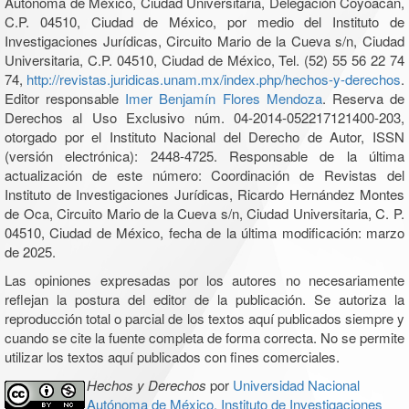
Autónoma de México, Ciudad Universitaria, Delegación Coyoacán,
C.P. 04510, Ciudad de México, por medio del Instituto de
Investigaciones Jurídicas, Circuito Mario de la Cueva s/n, Ciudad
Universitaria, C.P. 04510, Ciudad de México, Tel. (52) 55 56 22 74
74,
http://revistas.juridicas.unam.mx/index.php/hechos-y-derechos
.
Editor responsable
Imer Benjamín Flores Mendoza
. Reserva de
Derechos al Uso Exclusivo núm. 04-2014-052217121400-203,
otorgado por el Instituto Nacional del Derecho de Autor, ISSN
(versión electrónica): 2448-4725. Responsable de la última
actualización de este número: Coordinación de Revistas del
Instituto de Investigaciones Jurídicas, Ricardo Hernández Montes
de Oca, Circuito Mario de la Cueva s/n, Ciudad Universitaria, C. P.
04510, Ciudad de México, fecha de la última modificación: marzo
de 2025.
Las opiniones expresadas por los autores no necesariamente
reflejan la postura del editor de la publicación. Se autoriza la
reproducción total o parcial de los textos aquí publicados siempre y
cuando se cite la fuente completa de forma correcta. No se permite
utilizar los textos aquí publicados con fines comerciales.
Hechos y Derechos
por
Universidad Nacional
Autónoma de México, Instituto de Investigaciones