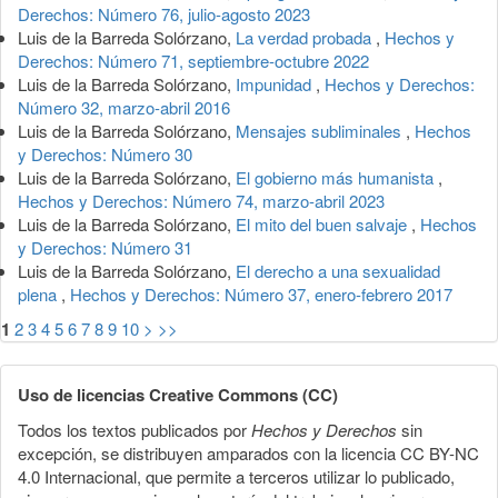
Derechos: Número 76, julio-agosto 2023
Luis de la Barreda Solórzano,
La verdad probada
,
Hechos y
Derechos: Número 71, septiembre-octubre 2022
Luis de la Barreda Solórzano,
Impunidad
,
Hechos y Derechos:
Número 32, marzo-abril 2016
Luis de la Barreda Solórzano,
Mensajes subliminales
,
Hechos
y Derechos: Número 30
Luis de la Barreda Solórzano,
El gobierno más humanista
,
Hechos y Derechos: Número 74, marzo-abril 2023
Luis de la Barreda Solórzano,
El mito del buen salvaje
,
Hechos
y Derechos: Número 31
Luis de la Barreda Solórzano,
El derecho a una sexualidad
plena
,
Hechos y Derechos: Número 37, enero-febrero 2017
1
2
3
4
5
6
7
8
9
10
>
>>
Uso de licencias Creative Commons (CC)
Todos los textos publicados por
Hechos y Derechos
sin
excepción, se distribuyen amparados con la licencia CC BY-NC
4.0 Internacional, que permite a terceros utilizar lo publicado,