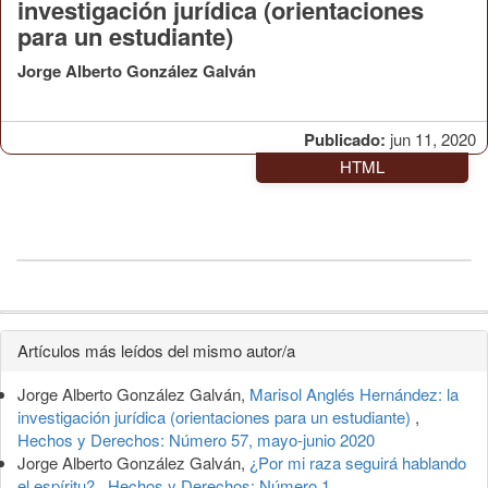
investigación jurídica (orientaciones
para un estudiante)
Jorge Alberto González Galván
Publicado:
jun 11, 2020
HTML
Detalles
Artículos más leídos del mismo autor/a
del
Jorge Alberto González Galván,
Marisol Anglés Hernández: la
artículo
investigación jurídica (orientaciones para un estudiante)
,
Hechos y Derechos: Número 57, mayo-junio 2020
Jorge Alberto González Galván,
¿Por mi raza seguirá hablando
el espíritu?
,
Hechos y Derechos: Número 1