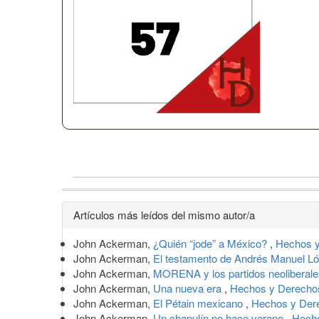
Detalles
Artículos más leídos del mismo autor/a
del
John Ackerman,
¿Quién “jode” a México?
,
Hechos y
artículo
John Ackerman,
El testamento de Andrés Manuel 
John Ackerman,
MORENA y los partidos neoliberale
John Ackerman,
Una nueva era
,
Hechos y Derechos
John Ackerman,
El Pétain mexicano
,
Hechos y Dere
John Ackerman,
Un chapulín no hace verano
,
Hecho