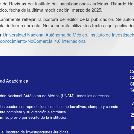
ón de Revistas del Instituto de Investigaciones Jurídicas, Ricardo 
xico, fecha de la última modificación: marzo de 2025.
iamente reflejan la postura del editor de la publicación. Se autoriz
a de forma correcta. No se permite utilizar los textos aquí publicad
r
Universidad Nacional Autónoma de México, Instituto de Investigaci
onocimiento-NoComercial 4.0 Internacional
.
Ci
Ci
idad Académica
C
Te
idad Nacional Autónoma de México (UNAM), todos los derechos
dos pueden ser reproducidos con fines no lucrativos, siempre y cuando
ente completa y su dirección electrónica.
miso previo por escrito de la institución.
el Instituto de Investigaciones Jurídicas.