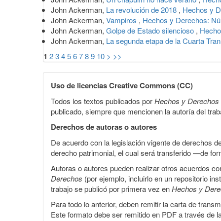
John Ackerman,
La revolución de 2018
,
Hechos y D
John Ackerman,
Vampiros
,
Hechos y Derechos: Núm
John Ackerman,
Golpe de Estado silencioso
,
Hecho
John Ackerman,
La segunda etapa de la Cuarta Tra
1
2
3
4
5
6
7
8
9
10
>
>>
Uso de licencias Creative Commons (CC)
Todos los textos publicados por
Hechos y Derechos
publicado, siempre que mencionen la autoría del trabaj
Derechos de autoras o autores
De acuerdo con la legislación vigente de derechos d
derecho patrimonial, el cual será transferido —de f
Autoras o autores pueden realizar otros acuerdos cont
Derechos
(por ejemplo, incluirlo en un repositorio in
trabajo se publicó por primera vez en
Hechos y Der
Para todo lo anterior, deben remitir la carta de tran
Este formato debe ser remitido en PDF a través de l