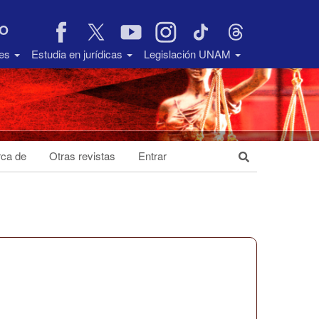
VO
des
Estudia en jurídicas
Legislación UNAM
ca de
Otras revistas
Entrar