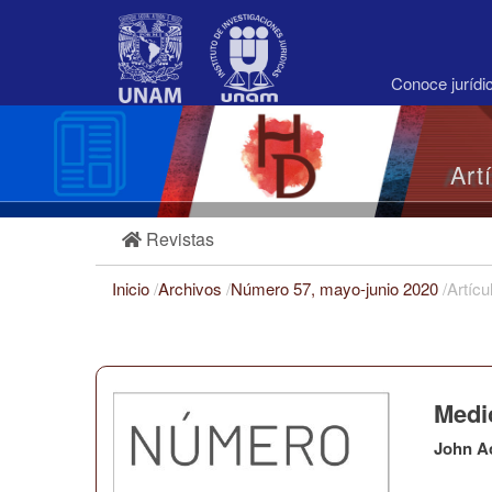
Navegación
principal
Contenido
principal
Conoce juríd
Barra
lateral
Art
Revistas
Inicio
/
Archivos
/
Número 57, mayo-junio 2020
/
Artícu
Medio
John A