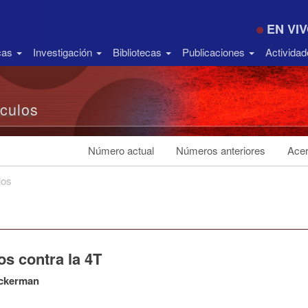
EN VI
icas
Investigación
Bibliotecas
Publicaciones
Activida
ículos
Número actual
Números anteriores
Acer
los
s contra la 4T
ckerman