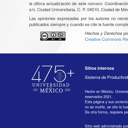
la última actualización de este número: Coordinaci
s/n, Ciudad Universitaria, C. P. 04510, Ciudad de Mé
Las opiniones expresadas por los autores no necesar
publicados siempre y cuando se cite la fuente complet
Hechos y Derechos
po
Creative Commons Rec
Sitios internos
Sistema de Productiv
Hecho en México, Univers
reservados 2021.
Esta página y sus conteni
no se mutile, se cite la fu
De otra forma, requiere per
Sitio web administrado por 