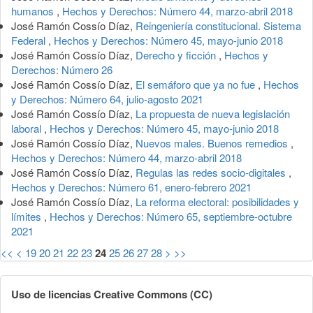
humanos
,
Hechos y Derechos: Número 44, marzo-abril 2018
José Ramón Cossío Díaz,
Reingeniería constitucional. Sistema
Federal
,
Hechos y Derechos: Número 45, mayo-junio 2018
José Ramón Cossío Díaz,
Derecho y ficción
,
Hechos y
Derechos: Número 26
José Ramón Cossío Díaz,
El semáforo que ya no fue
,
Hechos
y Derechos: Número 64, julio-agosto 2021
José Ramón Cossío Díaz,
La propuesta de nueva legislación
laboral
,
Hechos y Derechos: Número 45, mayo-junio 2018
José Ramón Cossío Díaz,
Nuevos males. Buenos remedios
,
Hechos y Derechos: Número 44, marzo-abril 2018
José Ramón Cossío Díaz,
Regulas las redes socio-digitales
,
Hechos y Derechos: Número 61, enero-febrero 2021
José Ramón Cossío Díaz,
La reforma electoral: posibilidades y
límites
,
Hechos y Derechos: Número 65, septiembre-octubre
2021
<<
<
19
20
21
22
23
24
25
26
27
28
>
>>
Uso de licencias Creative Commons (CC)