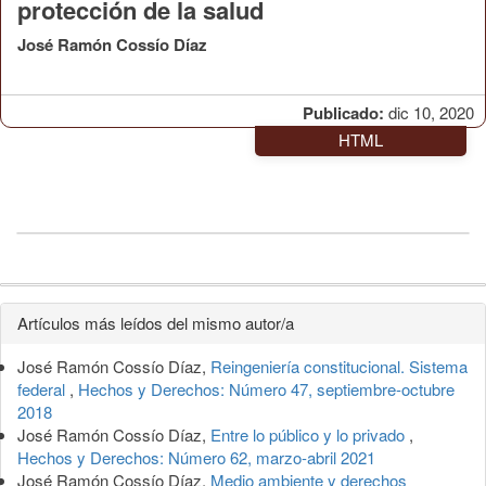
protección de la salud
José Ramón Cossío Díaz
Publicado:
dic 10, 2020
HTML
Detalles
Artículos más leídos del mismo autor/a
del
José Ramón Cossío Díaz,
Reingeniería constitucional. Sistema
artículo
federal
,
Hechos y Derechos: Número 47, septiembre-octubre
2018
José Ramón Cossío Díaz,
Entre lo público y lo privado
,
Hechos y Derechos: Número 62, marzo-abril 2021
José Ramón Cossío Díaz,
Medio ambiente y derechos