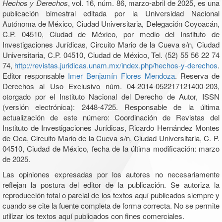
Hechos y Derechos
, vol. 16, núm. 86, marzo-abril de 2025, es una
publicación bimestral editada por la Universidad Nacional
Autónoma de México, Ciudad Universitaria, Delegación Coyoacán,
C.P. 04510, Ciudad de México, por medio del Instituto de
Investigaciones Jurídicas, Circuito Mario de la Cueva s/n, Ciudad
Universitaria, C.P. 04510, Ciudad de México, Tel. (52) 55 56 22 74
74,
http://revistas.juridicas.unam.mx/index.php/hechos-y-derechos
.
Editor responsable
Imer Benjamín Flores Mendoza
. Reserva de
Derechos al Uso Exclusivo núm. 04-2014-052217121400-203,
otorgado por el Instituto Nacional del Derecho de Autor, ISSN
(versión electrónica): 2448-4725. Responsable de la última
actualización de este número: Coordinación de Revistas del
Instituto de Investigaciones Jurídicas, Ricardo Hernández Montes
de Oca, Circuito Mario de la Cueva s/n, Ciudad Universitaria, C. P.
04510, Ciudad de México, fecha de la última modificación: marzo
de 2025.
Las opiniones expresadas por los autores no necesariamente
reflejan la postura del editor de la publicación. Se autoriza la
reproducción total o parcial de los textos aquí publicados siempre y
cuando se cite la fuente completa de forma correcta. No se permite
utilizar los textos aquí publicados con fines comerciales.