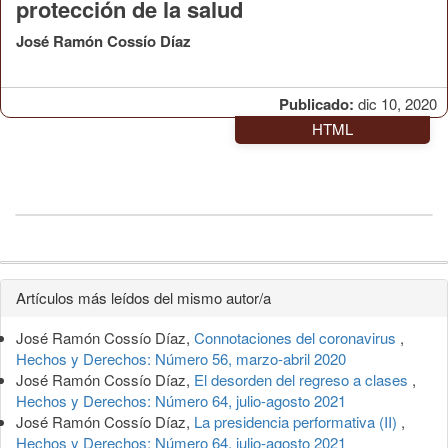
protección de la salud
José Ramón Cossío Díaz
Publicado:
dic 10, 2020
HTML
Detalles
Artículos más leídos del mismo autor/a
del
José Ramón Cossío Díaz,
Connotaciones del coronavirus
,
artículo
Hechos y Derechos: Número 56, marzo-abril 2020
José Ramón Cossío Díaz,
El desorden del regreso a clases
,
Hechos y Derechos: Número 64, julio-agosto 2021
José Ramón Cossío Díaz,
La presidencia performativa (II)
,
Hechos y Derechos: Número 64, julio-agosto 2021