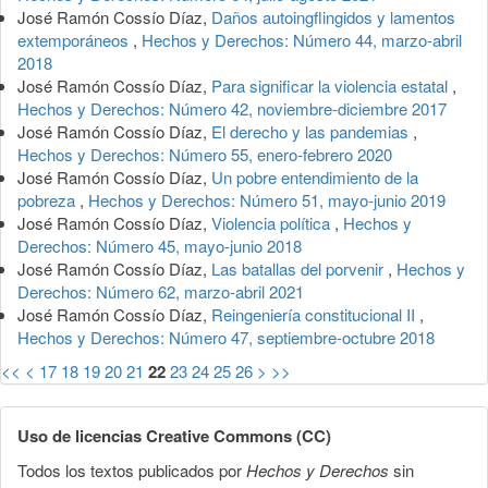
José Ramón Cossío Díaz,
Daños autoingflingidos y lamentos
extemporáneos
,
Hechos y Derechos: Número 44, marzo-abril
2018
José Ramón Cossío Díaz,
Para significar la violencia estatal
,
Hechos y Derechos: Número 42, noviembre-diciembre 2017
José Ramón Cossío Díaz,
El derecho y las pandemias
,
Hechos y Derechos: Número 55, enero-febrero 2020
José Ramón Cossío Díaz,
Un pobre entendimiento de la
pobreza
,
Hechos y Derechos: Número 51, mayo-junio 2019
José Ramón Cossío Díaz,
Violencia política
,
Hechos y
Derechos: Número 45, mayo-junio 2018
José Ramón Cossío Díaz,
Las batallas del porvenir
,
Hechos y
Derechos: Número 62, marzo-abril 2021
José Ramón Cossío Díaz,
Reingeniería constitucional II
,
Hechos y Derechos: Número 47, septiembre-octubre 2018
<<
<
17
18
19
20
21
22
23
24
25
26
>
>>
Uso de licencias Creative Commons (CC)
Todos los textos publicados por
Hechos y Derechos
sin