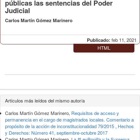
públicas las sentencias del Poder
Judicial
Carlos Martín Gómez Marinero
Publicado:
feb 11, 2021
HTML
Detalles
Artículos más leídos del mismo autor/a
del
Carlos Martín Gómez Marinero,
Requisitos de acceso y
artículo
permanencia en el cargo de magistrados locales. Comentario a
propósito de la acción de inconstitucionalidad 79/2015
,
Hechos
y Derechos: Número 41, septiembre-octubre 2017
Carlos Martín Gómez Marinero,
La #LeyBonilla y la Suprema