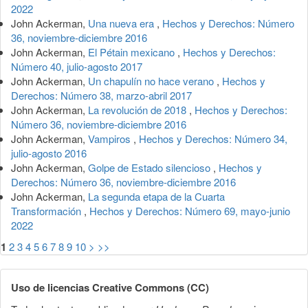
2022
John Ackerman,
Una nueva era
,
Hechos y Derechos: Número
36, noviembre-diciembre 2016
John Ackerman,
El Pétain mexicano
,
Hechos y Derechos:
Número 40, julio-agosto 2017
John Ackerman,
Un chapulín no hace verano
,
Hechos y
Derechos: Número 38, marzo-abril 2017
John Ackerman,
La revolución de 2018
,
Hechos y Derechos:
Número 36, noviembre-diciembre 2016
John Ackerman,
Vampiros
,
Hechos y Derechos: Número 34,
julio-agosto 2016
John Ackerman,
Golpe de Estado silencioso
,
Hechos y
Derechos: Número 36, noviembre-diciembre 2016
John Ackerman,
La segunda etapa de la Cuarta
Transformación
,
Hechos y Derechos: Número 69, mayo-junio
2022
1
2
3
4
5
6
7
8
9
10
>
>>
Uso de licencias Creative Commons (CC)