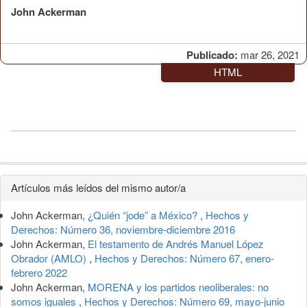
John Ackerman
Publicado:
mar 26, 2021
HTML
Detalles
Artículos más leídos del mismo autor/a
del
John Ackerman,
¿Quién “jode” a México?
,
Hechos y
artículo
Derechos: Número 36, noviembre-diciembre 2016
John Ackerman,
El testamento de Andrés Manuel López
Obrador (AMLO)
,
Hechos y Derechos: Número 67, enero-
febrero 2022
John Ackerman,
MORENA y los partidos neoliberales: no
somos iguales
,
Hechos y Derechos: Número 69, mayo-junio