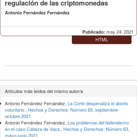
regulación de las criptomonedas
Antonio Fernández Fernández
Publicado:
may 24, 2021
HTML
Detalles
Artículos más leídos del mismo autor/a
del
Antonio Fernández Fernández,
La Corte despenaliza el aborto
artículo
voluntario
,
Hechos y Derechos: Número 65, septiembre-
octubre 2021
Antonio Fernández Fernández,
Los problemas del federalismo
en el caso Cabeza de Vaca
,
Hechos y Derechos: Número 63,
mayo-junio 2021