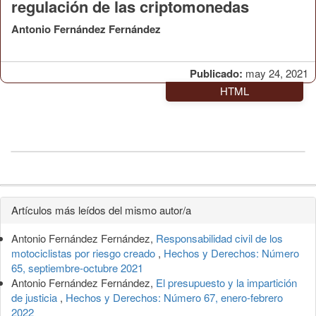
regulación de las criptomonedas
Antonio Fernández Fernández
Publicado:
may 24, 2021
HTML
Detalles
Artículos más leídos del mismo autor/a
del
Antonio Fernández Fernández,
Responsabilidad civil de los
artículo
motociclistas por riesgo creado
,
Hechos y Derechos: Número
65, septiembre-octubre 2021
Antonio Fernández Fernández,
El presupuesto y la impartición
de justicia
,
Hechos y Derechos: Número 67, enero-febrero
2022