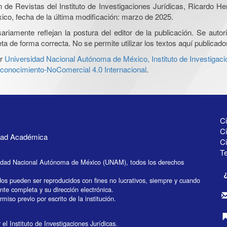
ón de Revistas del Instituto de Investigaciones Jurídicas, Ricardo 
xico, fecha de la última modificación: marzo de 2025.
iamente reflejan la postura del editor de la publicación. Se autoriz
a de forma correcta. No se permite utilizar los textos aquí publicad
r
Universidad Nacional Autónoma de México, Instituto de Investigaci
onocimiento-NoComercial 4.0 Internacional
.
Ci
Ci
idad Académica
C
Te
idad Nacional Autónoma de México (UNAM), todos los derechos
dos pueden ser reproducidos con fines no lucrativos, siempre y cuando
ente completa y su dirección electrónica.
miso previo por escrito de la institución.
el Instituto de Investigaciones Jurídicas.