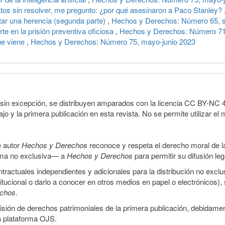
atos sin resolver, me pregunto: ¿por qué asesinaron a Paco Stanley?
tar una herencia (segunda parte)
,
Hechos y Derechos: Número 65, s
rte en la prisión preventiva oficiosa
,
Hechos y Derechos: Número 71,
ue viene
,
Hechos y Derechos: Número 75, mayo-junio 2023
sin excepción, se distribuyen amparados con la licencia CC BY-NC 4.0 
o y la primera publicación en esta revista. No se permite utilizar el 
e autor
Hechos y Derechos
reconoce y respeta el derecho moral de las
orma no exclusiva— a
Hechos y Derechos
para permitir su difusión le
ractuales independientes y adicionales para la distribución no exclus
stitucional o darlo a conocer en otros medios en papel o electrónicos)
echos
.
smisión de derechos patrimoniales de la primera publicación, debidamen
a plataforma OJS.