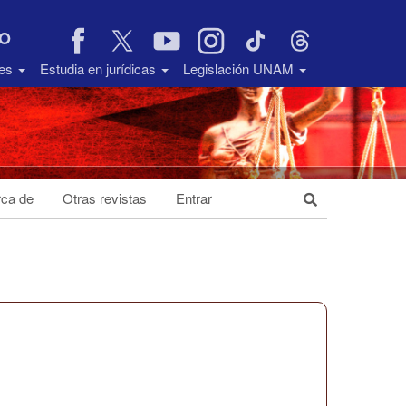
VO
des
Estudia en jurídicas
Legislación UNAM
ca de
Otras revistas
Entrar