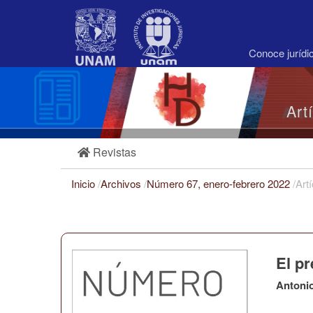
Navegación
principal
Contenido
principal
Conoce juríd
Barra
lateral
Art
Revistas
Inicio
/
Archivos
/
Número 67, enero-febrero 2022
/
Art
El pr
Antoni