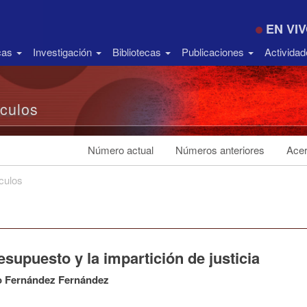
EN VI
icas
Investigación
Bibliotecas
Publicaciones
Activida
ículos
Número actual
Números anteriores
Acer
ículos
esupuesto y la impartición de justicia
o Fernández Fernández