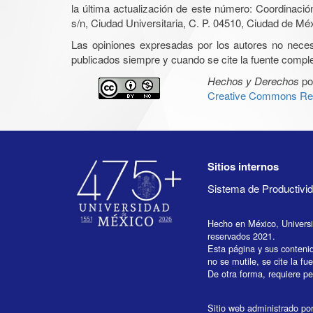
la última actualización de este número: Coordinaci
s/n, Ciudad Universitaria, C. P. 04510, Ciudad de Mé
Las opiniones expresadas por los autores no necesar
publicados siempre y cuando se cite la fuente complet
Hechos y Derechos
po
Creative Commons Rec
Sitios internos
Sistema de Productiv
Hecho en México, Univers
reservados 2021.
Esta página y sus conteni
no se mutile, se cite la fu
De otra forma, requiere per
Sitio web administrado por 