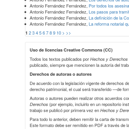
Antonio Fernández Fernández,
Por todos los asesin
Antonio Fernández Fernández,
Los pasos para trami
Antonio Fernández Fernández,
La definición de la Co
Antonio Fernández Fernández,
La reforma notarial q
1
2
3
4
5
6
7
8
9
10
>
>>
Uso de licencias Creative Commons (CC)
Todos los textos publicados por
Hechos y Derechos
publicado, siempre que mencionen la autoría del trabaj
Derechos de autoras o autores
De acuerdo con la legislación vigente de derechos d
derecho patrimonial, el cual será transferido —de f
Autoras o autores pueden realizar otros acuerdos cont
Derechos
(por ejemplo, incluirlo en un repositorio in
trabajo se publicó por primera vez en
Hechos y Der
Para todo lo anterior, deben remitir la carta de tran
Este formato debe ser remitido en PDF a través de l