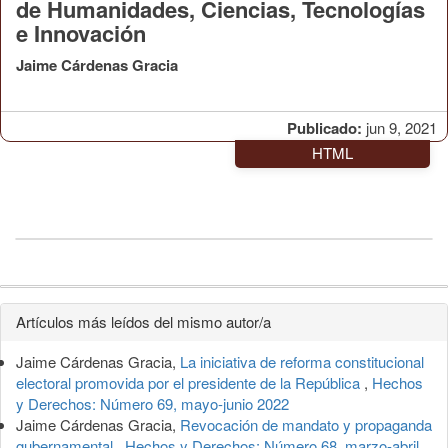
de Humanidades, Ciencias, Tecnologías
e Innovación
Jaime Cárdenas Gracia
Publicado:
jun 9, 2021
HTML
Detalles
Artículos más leídos del mismo autor/a
del
Jaime Cárdenas Gracia,
La iniciativa de reforma constitucional
artículo
electoral promovida por el presidente de la República
,
Hechos
y Derechos: Número 69, mayo-junio 2022
Jaime Cárdenas Gracia,
Revocación de mandato y propaganda
gubernamental
,
Hechos y Derechos: Número 68, marzo-abril