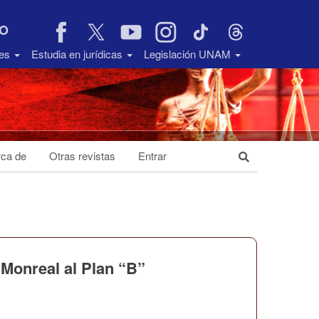
VO
des
Estudia en jurídicas
Legislación UNAM
ca de
Otras revistas
Entrar
 Monreal al Plan “B”