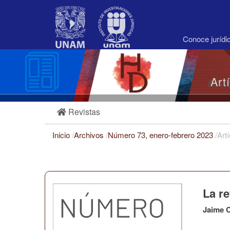
Navegación
principal
Contenido
principal
Conoce juríd
Barra
lateral
Art
Revistas
Inicio
/
Archivos
/
Número 73, enero-febrero 2023
/
Art
La re
Jaime 