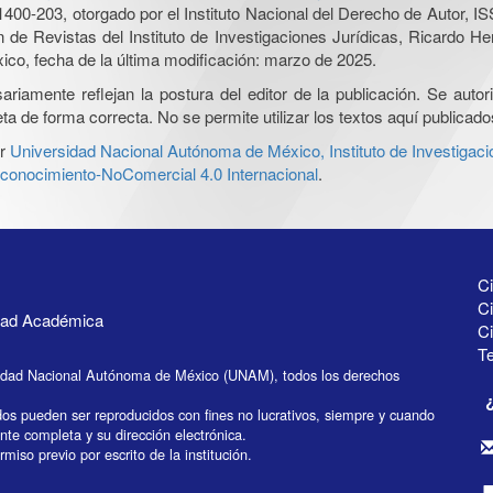
0-203, otorgado por el Instituto Nacional del Derecho de Autor, IS
ón de Revistas del Instituto de Investigaciones Jurídicas, Ricardo 
xico, fecha de la última modificación: marzo de 2025.
iamente reflejan la postura del editor de la publicación. Se autoriz
a de forma correcta. No se permite utilizar los textos aquí publicad
r
Universidad Nacional Autónoma de México, Instituto de Investigaci
onocimiento-NoComercial 4.0 Internacional
.
Ci
Ci
idad Académica
C
Te
idad Nacional Autónoma de México (UNAM), todos los derechos
dos pueden ser reproducidos con fines no lucrativos, siempre y cuando
ente completa y su dirección electrónica.
miso previo por escrito de la institución.