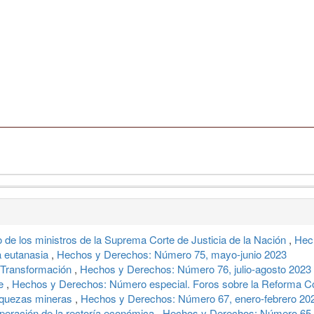
 de los ministros de la Suprema Corte de Justicia de la Nación
,
Hec
la eutanasia
,
Hechos y Derechos: Número 75, mayo-junio 2023
 Transformación
,
Hechos y Derechos: Número 76, julio-agosto 2023
ne
,
Hechos y Derechos: Número especial. Foros sobre la Reforma Cons
riquezas mineras
,
Hechos y Derechos: Número 67, enero-febrero 20
uperación de la rectoría económica
,
Hechos y Derechos: Número 65,