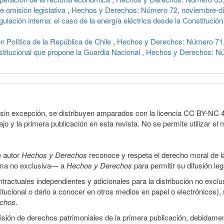
e omisión legislativa
,
Hechos y Derechos: Número 72, noviembre-d
gulación interna: el caso de la energía eléctrica desde la Constituci
n Política de la República de Chile
,
Hechos y Derechos: Número 71,
nstitucional que propone la Guardia Nacional
,
Hechos y Derechos: Nú
sin excepción, se distribuyen amparados con la licencia CC BY-NC 4.0 
o y la primera publicación en esta revista. No se permite utilizar el 
e autor
Hechos y Derechos
reconoce y respeta el derecho moral de las
orma no exclusiva— a
Hechos y Derechos
para permitir su difusión le
ractuales independientes y adicionales para la distribución no exclus
stitucional o darlo a conocer en otros medios en papel o electrónicos)
echos
.
smisión de derechos patrimoniales de la primera publicación, debidamen