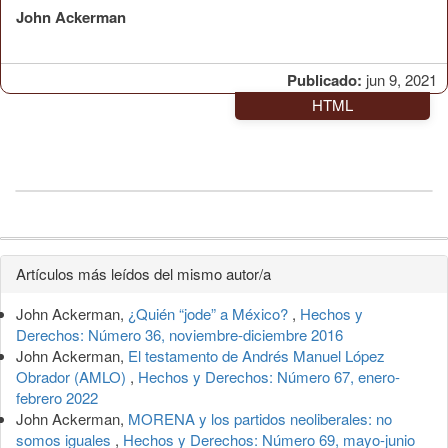
John Ackerman
Publicado:
jun 9, 2021
HTML
Detalles
Artículos más leídos del mismo autor/a
del
John Ackerman,
¿Quién “jode” a México?
,
Hechos y
artículo
Derechos: Número 36, noviembre-diciembre 2016
John Ackerman,
El testamento de Andrés Manuel López
Obrador (AMLO)
,
Hechos y Derechos: Número 67, enero-
febrero 2022
John Ackerman,
MORENA y los partidos neoliberales: no
somos iguales
,
Hechos y Derechos: Número 69, mayo-junio