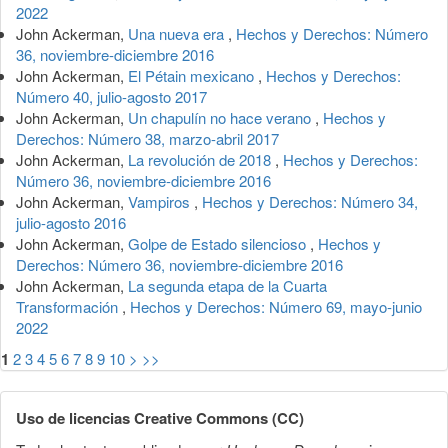
2022
John Ackerman,
Una nueva era
,
Hechos y Derechos: Número
36, noviembre-diciembre 2016
John Ackerman,
El Pétain mexicano
,
Hechos y Derechos:
Número 40, julio-agosto 2017
John Ackerman,
Un chapulín no hace verano
,
Hechos y
Derechos: Número 38, marzo-abril 2017
John Ackerman,
La revolución de 2018
,
Hechos y Derechos:
Número 36, noviembre-diciembre 2016
John Ackerman,
Vampiros
,
Hechos y Derechos: Número 34,
julio-agosto 2016
John Ackerman,
Golpe de Estado silencioso
,
Hechos y
Derechos: Número 36, noviembre-diciembre 2016
John Ackerman,
La segunda etapa de la Cuarta
Transformación
,
Hechos y Derechos: Número 69, mayo-junio
2022
1
2
3
4
5
6
7
8
9
10
>
>>
Uso de licencias Creative Commons (CC)