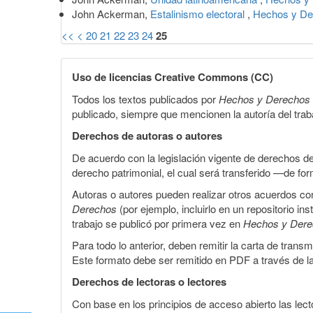
John Ackerman,
Estalinismo electoral
,
Hechos y De
<<
<
20
21
22
23
24
25
Uso de licencias Creative Commons (CC)
Todos los textos publicados por
Hechos y Derechos
publicado, siempre que mencionen la autoría del trabaj
Derechos de autoras o autores
De acuerdo con la legislación vigente de derechos d
derecho patrimonial, el cual será transferido —de f
Autoras o autores pueden realizar otros acuerdos cont
Derechos
(por ejemplo, incluirlo en un repositorio in
trabajo se publicó por primera vez en
Hechos y Der
Para todo lo anterior, deben remitir la carta de tran
Este formato debe ser remitido en PDF a través de l
Derechos de lectoras o lectores
Con base en los principios de acceso abierto las lecto