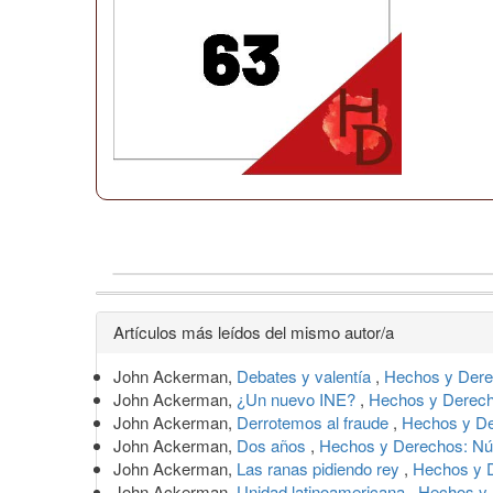
Detalles
Artículos más leídos del mismo autor/a
del
John Ackerman,
Debates y valentía
,
Hechos y Dere
artículo
John Ackerman,
¿Un nuevo INE?
,
Hechos y Derecho
John Ackerman,
Derrotemos al fraude
,
Hechos y De
John Ackerman,
Dos años
,
Hechos y Derechos: Nú
John Ackerman,
Las ranas pidiendo rey
,
Hechos y D
John Ackerman,
Unidad latinoamericana
,
Hechos y 