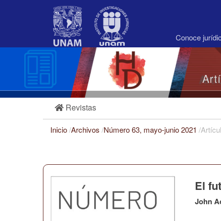
Navegación
principal
Contenido
principal
Conoce juríd
Barra
lateral
Art
Revistas
Inicio
/
Archivos
/
Número 63, mayo-junio 2021
/
Artícu
El fu
John A