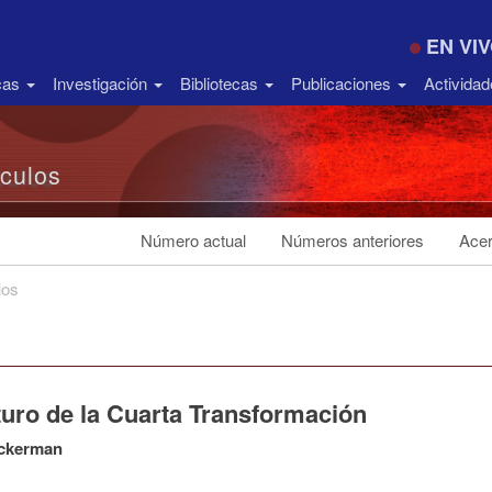
EN VI
icas
Investigación
Bibliotecas
Publicaciones
Activida
ículos
Número actual
Números anteriores
Acer
los
turo de la Cuarta Transformación
ckerman