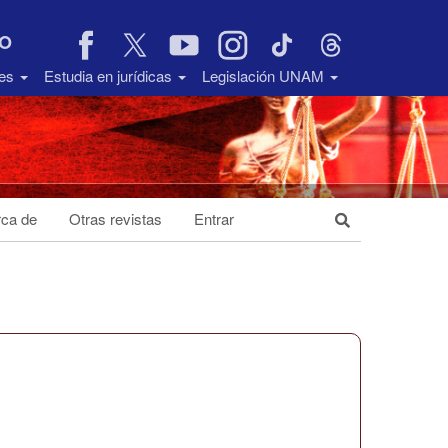
VO
des
Estudia en jurídicas
Legislación UNAM
ca de
Otras revistas
Entrar