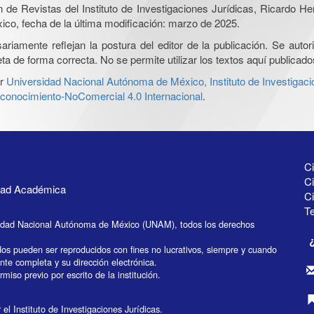
ón de Revistas del Instituto de Investigaciones Jurídicas, Ricardo 
xico, fecha de la última modificación: marzo de 2025.
iamente reflejan la postura del editor de la publicación. Se autoriz
a de forma correcta. No se permite utilizar los textos aquí publicad
r
Universidad Nacional Autónoma de México, Instituto de Investigaci
onocimiento-NoComercial 4.0 Internacional
.
Ci
Ci
idad Académica
C
Te
idad Nacional Autónoma de México (UNAM), todos los derechos
dos pueden ser reproducidos con fines no lucrativos, siempre y cuando
ente completa y su dirección electrónica.
miso previo por escrito de la institución.
el Instituto de Investigaciones Jurídicas.