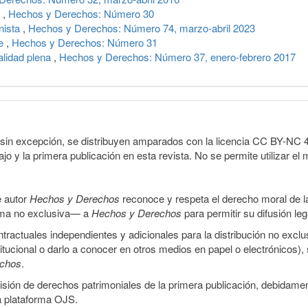
s
,
Hechos y Derechos: Número 30
nista
,
Hechos y Derechos: Número 74, marzo-abril 2023
je
,
Hechos y Derechos: Número 31
alidad plena
,
Hechos y Derechos: Número 37, enero-febrero 2017
sin excepción, se distribuyen amparados con la licencia CC BY-NC 4.0 
o y la primera publicación en esta revista. No se permite utilizar el 
e autor
Hechos y Derechos
reconoce y respeta el derecho moral de las
orma no exclusiva— a
Hechos y Derechos
para permitir su difusión le
ractuales independientes y adicionales para la distribución no exclus
stitucional o darlo a conocer en otros medios en papel o electrónicos)
echos
.
smisión de derechos patrimoniales de la primera publicación, debidamen
a plataforma OJS.