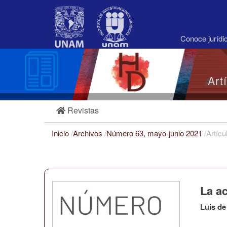
Navegación
principal
Contenido
principal
Conoce juríd
Barra
lateral
Art
Revistas
Inicio
/
Archivos
/
Número 63, mayo-junio 2021
/
Artícu
La a
Luis de