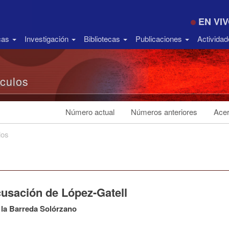
EN VI
icas
Investigación
Bibliotecas
Publicaciones
Activida
ículos
Número actual
Números anteriores
Acer
los
cusación de López-Gatell
 la Barreda Solórzano