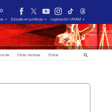
VO
des
Estudia en jurídicas
Legislación UNAM
ca de
Otras revistas
Entrar