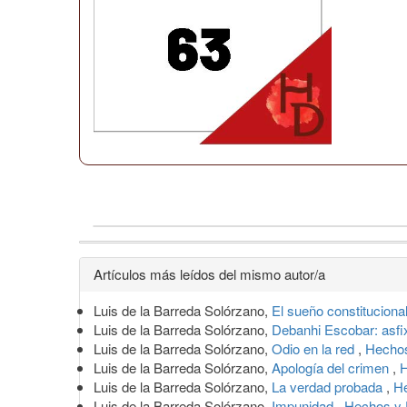
Detalles
Artículos más leídos del mismo autor/a
del
Luis de la Barreda Solórzano,
El sueño constituciona
artículo
Luis de la Barreda Solórzano,
Debanhi Escobar: asfi
Luis de la Barreda Solórzano,
Odio en la red
,
Hechos
Luis de la Barreda Solórzano,
Apología del crimen
,
H
Luis de la Barreda Solórzano,
La verdad probada
,
He
Luis de la Barreda Solórzano,
Impunidad
,
Hechos y 