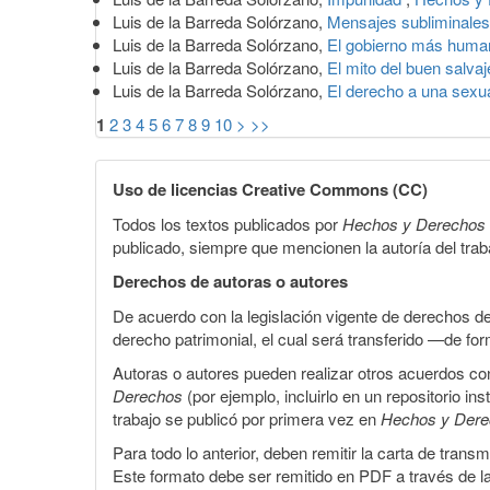
Luis de la Barreda Solórzano,
Mensajes subliminale
Luis de la Barreda Solórzano,
El gobierno más huma
Luis de la Barreda Solórzano,
El mito del buen salva
Luis de la Barreda Solórzano,
El derecho a una sexu
1
2
3
4
5
6
7
8
9
10
>
>>
Uso de licencias Creative Commons (CC)
Todos los textos publicados por
Hechos y Derechos
publicado, siempre que mencionen la autoría del trabaj
Derechos de autoras o autores
De acuerdo con la legislación vigente de derechos d
derecho patrimonial, el cual será transferido —de f
Autoras o autores pueden realizar otros acuerdos cont
Derechos
(por ejemplo, incluirlo en un repositorio in
trabajo se publicó por primera vez en
Hechos y Der
Para todo lo anterior, deben remitir la carta de tran
Este formato debe ser remitido en PDF a través de l