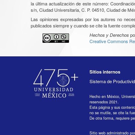
la última actualización de este número: Coordinaci
s/n, Ciudad Universitaria, C. P. 04510, Ciudad de Mé
Las opiniones expresadas por los autores no necesar
publicados siempre y cuando se cite la fuente complet
Hechos y Derechos
po
Creative Commons Rec
Sitios internos
Sistema de Productiv
Hecho en México, Univers
reservados 2021.
Esta página y sus conteni
no se mutile, se cite la fu
De otra forma, requiere per
Sitio web administrado por 