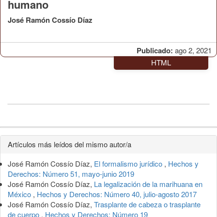
humano
José Ramón Cossío Díaz
Publicado:
ago 2, 2021
HTML
Detalles
Artículos más leídos del mismo autor/a
del
José Ramón Cossío Díaz,
El formalismo jurídico
,
Hechos y
artículo
Derechos: Número 51, mayo-junio 2019
José Ramón Cossío Díaz,
La legalización de la marihuana en
México
,
Hechos y Derechos: Número 40, julio-agosto 2017
José Ramón Cossío Díaz,
Trasplante de cabeza o trasplante
de cuerpo
,
Hechos y Derechos: Número 19