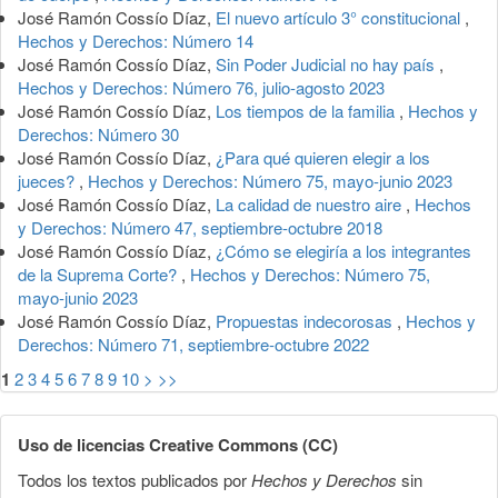
José Ramón Cossío Díaz,
El nuevo artículo 3° constitucional
,
Hechos y Derechos: Número 14
José Ramón Cossío Díaz,
Sin Poder Judicial no hay país
,
Hechos y Derechos: Número 76, julio-agosto 2023
José Ramón Cossío Díaz,
Los tiempos de la familia
,
Hechos y
Derechos: Número 30
José Ramón Cossío Díaz,
¿Para qué quieren elegir a los
jueces?
,
Hechos y Derechos: Número 75, mayo-junio 2023
José Ramón Cossío Díaz,
La calidad de nuestro aire
,
Hechos
y Derechos: Número 47, septiembre-octubre 2018
José Ramón Cossío Díaz,
¿Cómo se elegiría a los integrantes
de la Suprema Corte?
,
Hechos y Derechos: Número 75,
mayo-junio 2023
José Ramón Cossío Díaz,
Propuestas indecorosas
,
Hechos y
Derechos: Número 71, septiembre-octubre 2022
1
2
3
4
5
6
7
8
9
10
>
>>
Uso de licencias Creative Commons (CC)
Todos los textos publicados por
Hechos y Derechos
sin