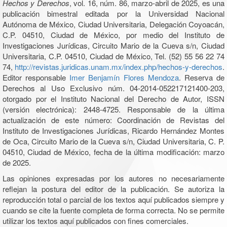
Hechos y Derechos
, vol. 16, núm. 86, marzo-abril de 2025, es una
publicación bimestral editada por la Universidad Nacional
Autónoma de México, Ciudad Universitaria, Delegación Coyoacán,
C.P. 04510, Ciudad de México, por medio del Instituto de
Investigaciones Jurídicas, Circuito Mario de la Cueva s/n, Ciudad
Universitaria, C.P. 04510, Ciudad de México, Tel. (52) 55 56 22 74
74,
http://revistas.juridicas.unam.mx/index.php/hechos-y-derechos
.
Editor responsable
Imer Benjamín Flores Mendoza
. Reserva de
Derechos al Uso Exclusivo núm. 04-2014-052217121400-203,
otorgado por el Instituto Nacional del Derecho de Autor, ISSN
(versión electrónica): 2448-4725. Responsable de la última
actualización de este número: Coordinación de Revistas del
Instituto de Investigaciones Jurídicas, Ricardo Hernández Montes
de Oca, Circuito Mario de la Cueva s/n, Ciudad Universitaria, C. P.
04510, Ciudad de México, fecha de la última modificación: marzo
de 2025.
Las opiniones expresadas por los autores no necesariamente
reflejan la postura del editor de la publicación. Se autoriza la
reproducción total o parcial de los textos aquí publicados siempre y
cuando se cite la fuente completa de forma correcta. No se permite
utilizar los textos aquí publicados con fines comerciales.