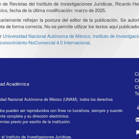
ón de Revistas del Instituto de Investigaciones Jurídicas, Ricardo 
xico, fecha de la última modificación: marzo de 2025.
iamente reflejan la postura del editor de la publicación. Se autoriz
a de forma correcta. No se permite utilizar los textos aquí publicad
r
Universidad Nacional Autónoma de México, Instituto de Investigaci
onocimiento-NoComercial 4.0 Internacional
.
Ci
Ci
idad Académica
C
Te
idad Nacional Autónoma de México (UNAM), todos los derechos
dos pueden ser reproducidos con fines no lucrativos, siempre y cuando
ente completa y su dirección electrónica.
miso previo por escrito de la institución.
el Instituto de Investigaciones Jurídicas.