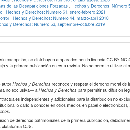
timas de las Desapariciones Forzadas
,
Hechos y Derechos: Número 5
io
,
Hechos y Derechos: Número 61, enero-febrero 2021
horror
,
Hechos y Derechos: Número 44, marzo-abril 2018
hos y Derechos: Número 53, septiembre-octubre 2019
sin excepción, se distribuyen amparados con la licencia CC BY-NC 4.0 
o y la primera publicación en esta revista. No se permite utilizar el 
e autor
Hechos y Derechos
reconoce y respeta el derecho moral de las
orma no exclusiva— a
Hechos y Derechos
para permitir su difusión le
ractuales independientes y adicionales para la distribución no exclus
stitucional o darlo a conocer en otros medios en papel o electrónicos)
echos
.
smisión de derechos patrimoniales de la primera publicación, debidamen
a plataforma OJS.