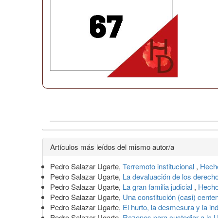
Detalles
Artículos más leídos del mismo autor/a
del
Pedro Salazar Ugarte,
Terremoto institucional
,
Hecho
artículo
Pedro Salazar Ugarte,
La devaluación de los derech
Pedro Salazar Ugarte,
La gran familia judicial
,
Hecho
Pedro Salazar Ugarte,
Una constitución (casi) cente
Pedro Salazar Ugarte,
El hurto, la desmesura y la in
Pedro Salazar Ugarte,
Razones para custodiar a l