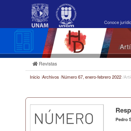
Navegación
principal
Contenido
principal
Conoce juríd
Barra
lateral
Art
Revistas
Inicio
/
Archivos
/
Número 67, enero-febrero 2022
/
Art
Respu
Pedro S