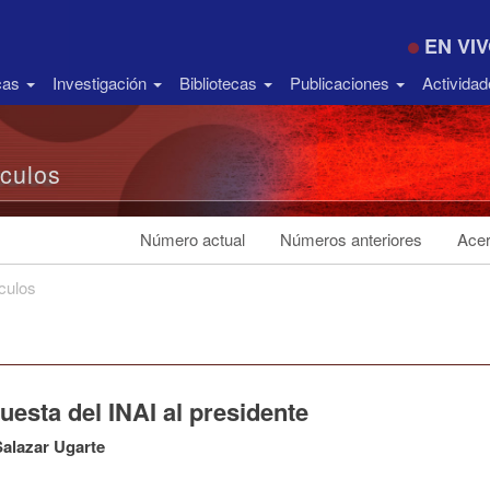
EN VI
icas
Investigación
Bibliotecas
Publicaciones
Activida
ículos
Número actual
Números anteriores
Acer
ículos
esta del INAI al presidente
alazar Ugarte