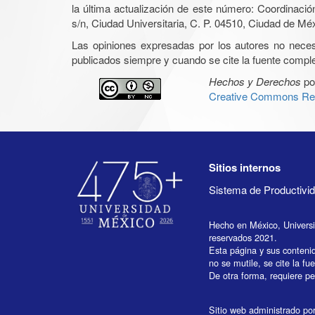
la última actualización de este número: Coordinaci
s/n, Ciudad Universitaria, C. P. 04510, Ciudad de Mé
Las opiniones expresadas por los autores no necesar
publicados siempre y cuando se cite la fuente complet
Hechos y Derechos
po
Creative Commons Rec
Sitios internos
Sistema de Productiv
Hecho en México, Univers
reservados 2021.
Esta página y sus conteni
no se mutile, se cite la fu
De otra forma, requiere per
Sitio web administrado por 