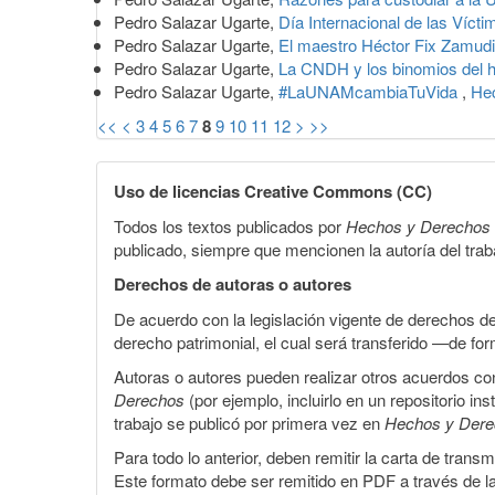
Pedro Salazar Ugarte,
Día Internacional de las Víc
Pedro Salazar Ugarte,
El maestro Héctor Fix Zamud
Pedro Salazar Ugarte,
La CNDH y los binomios del 
Pedro Salazar Ugarte,
#LaUNAMcambiaTuVida
,
Hec
<<
<
3
4
5
6
7
8
9
10
11
12
>
>>
Uso de licencias Creative Commons (CC)
Todos los textos publicados por
Hechos y Derechos
publicado, siempre que mencionen la autoría del trabaj
Derechos de autoras o autores
De acuerdo con la legislación vigente de derechos d
derecho patrimonial, el cual será transferido —de f
Autoras o autores pueden realizar otros acuerdos cont
Derechos
(por ejemplo, incluirlo en un repositorio in
trabajo se publicó por primera vez en
Hechos y Der
Para todo lo anterior, deben remitir la carta de tran
Este formato debe ser remitido en PDF a través de l