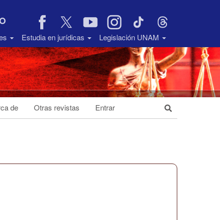
VO
des
Estudia en jurídicas
Legislación UNAM
ca de
Otras revistas
Entrar