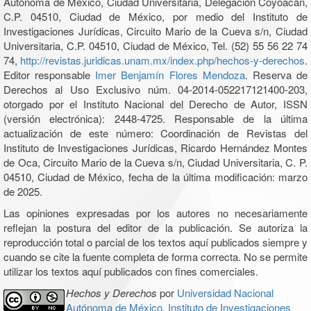
Autónoma de México, Ciudad Universitaria, Delegación Coyoacán,
C.P. 04510, Ciudad de México, por medio del Instituto de
Investigaciones Jurídicas, Circuito Mario de la Cueva s/n, Ciudad
Universitaria, C.P. 04510, Ciudad de México, Tel. (52) 55 56 22 74
74,
http://revistas.juridicas.unam.mx/index.php/hechos-y-derechos
.
Editor responsable
Imer Benjamín Flores Mendoza
. Reserva de
Derechos al Uso Exclusivo núm. 04-2014-052217121400-203,
otorgado por el Instituto Nacional del Derecho de Autor, ISSN
(versión electrónica): 2448-4725. Responsable de la última
actualización de este número: Coordinación de Revistas del
Instituto de Investigaciones Jurídicas, Ricardo Hernández Montes
de Oca, Circuito Mario de la Cueva s/n, Ciudad Universitaria, C. P.
04510, Ciudad de México, fecha de la última modificación: marzo
de 2025.
Las opiniones expresadas por los autores no necesariamente
reflejan la postura del editor de la publicación. Se autoriza la
reproducción total o parcial de los textos aquí publicados siempre y
cuando se cite la fuente completa de forma correcta. No se permite
utilizar los textos aquí publicados con fines comerciales.
Hechos y Derechos
por
Universidad Nacional
Autónoma de México, Instituto de Investigaciones