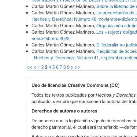
Carlos Martín Gómez Marinero,
Sobre la libertad de
Carlos Martín Gómez Marinero,
La presentación de l
Hechos y Derechos: Número 48, noviembre-diciemb
Carlos Martín Gómez Marinero,
Organización admini
Carlos Martín Gómez Marinero,
Los «sujetos obligad
enero-febrero 2023
Carlos Martín Gómez Marinero,
El federalismo judi
Carlos Martín Gómez Marinero,
Requisitos de acces
,
Hechos y Derechos: Número 41, septiembre-octub
<<
<
1
2
3
4
5
6
7
8
9
>
>>
Uso de licencias Creative Commons (CC)
Todos los textos publicados por
Hechos y Derechos
publicado, siempre que mencionen la autoría del trabaj
Derechos de autoras o autores
De acuerdo con la legislación vigente de derechos d
derecho patrimonial, el cual será transferido —de f
Autoras o autores pueden realizar otros acuerdos cont