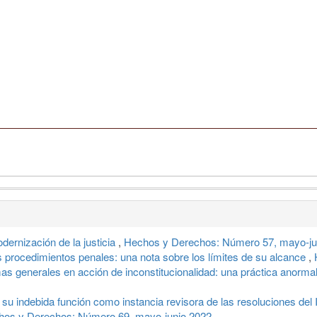
dernización de la justicia
,
Hechos y Derechos: Número 57, mayo-ju
s procedimientos penales: una nota sobre los límites de su alcance
,
s generales en acción de inconstitucionalidad: una práctica anorma
u indebida función como instancia revisora de las resoluciones del 
hos y Derechos: Número 69, mayo-junio 2022