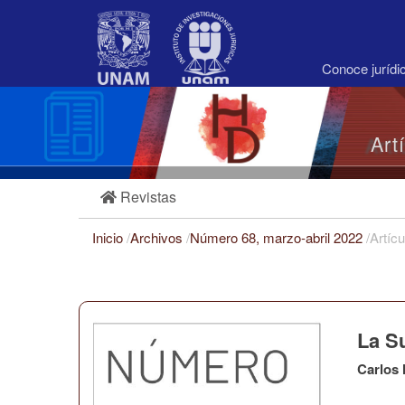
Navegación
principal
Contenido
principal
Conoce juríd
Barra
lateral
Art
Revistas
Inicio
/
Archivos
/
Número 68, marzo-abril 2022
/
Artícu
La Su
Carlos