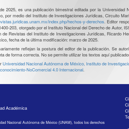
l de 2025, es una publicación bimestral editada por la Universidad
por medio del Instituto de Investigaciones Jurídicas, Circuito Mari
revistas.juridicas.unam.mx/index.php/hechos-y-derechos
. Editor res
0-203, otorgado por el Instituto Nacional del Derecho de Autor, IS
ón de Revistas del Instituto de Investigaciones Jurídicas, Ricardo 
xico, fecha de la última modificación: marzo de 2025.
iamente reflejan la postura del editor de la publicación. Se autoriz
a de forma correcta. No se permite utilizar los textos aquí publicad
r
Universidad Nacional Autónoma de México, Instituto de Investigaci
onocimiento-NoComercial 4.0 Internacional
.
Ci
Ci
idad Académica
C
Te
idad Nacional Autónoma de México (UNAM), todos los derechos