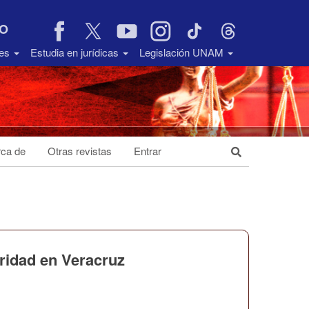
VO
des
Estudia en jurídicas
Legislación UNAM
ca de
Otras revistas
Entrar
oridad en Veracruz