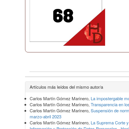
Detalles
Artículos más leídos del mismo autor/a
del
Carlos Martín Gómez Marinero,
La impostergable mo
artículo
Carlos Martín Gómez Marinero,
Transparencia en lo
Carlos Martín Gómez Marinero,
Suspensión de norma
marzo-abril 2023
Carlos Martín Gómez Marinero,
La Suprema Corte y s
Información y Protección de Datos Personales
,
Hec