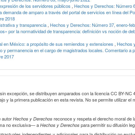
 expresión de los servidores públicos
,
Hechos y Derechos: Número 6
a demanda de amparo a través del portal de servicios en línea del Po
re 2018
strativa y transparencia
,
Hechos y Derechos: Número 37, enero-feb
os» por la normatividad de transparencia: definición vs noción de de
cial en México: a propósito de sus remiendos y extensiones
,
Hechos y
o y permanencia en el cargo de magistrados locales. Comentario a pr
re 2017
sin excepción, se distribuyen amparados con la licencia CC BY-NC 4.0 
o y la primera publicación en esta revista. No se permite utilizar el 
e autor
Hechos y Derechos
reconoce y respeta el derecho moral de las
orma no exclusiva— a
Hechos y Derechos
para permitir su difusión le
ractuales independientes y adicionales para la distribución no exclus