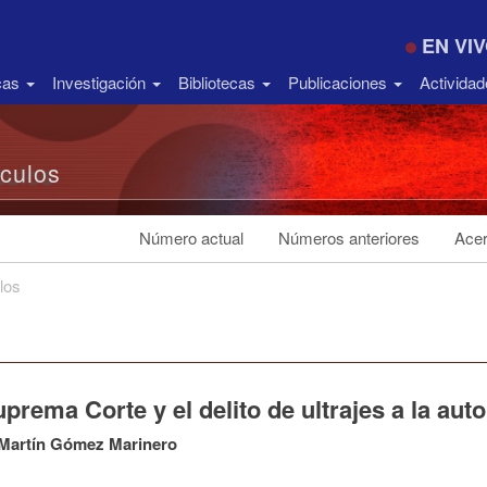
EN VI
icas
Investigación
Bibliotecas
Publicaciones
Activida
ículos
Número actual
Números anteriores
Acer
los
prema Corte y el delito de ultrajes a la aut
 Martín Gómez Marinero