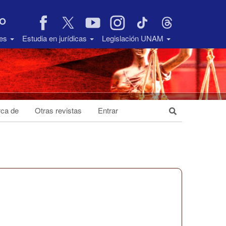
VO
des
Estudia en jurídicas
Legislación UNAM
ca de
Otras revistas
Entrar