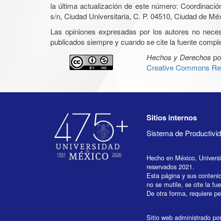
la última actualización de este número: Coordinaci
s/n, Ciudad Universitaria, C. P. 04510, Ciudad de Mé
Las opiniones expresadas por los autores no necesar
publicados siempre y cuando se cite la fuente complet
Hechos y Derechos
po
Creative Commons Rec
Sitios internos
Sistema de Productiv
Hecho en México, Univers
reservados 2021.
Esta página y sus conteni
no se mutile, se cite la fu
De otra forma, requiere per
Sitio web administrado por 