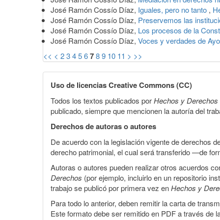
José Ramón Cossío Díaz,
Iguales, pero no tanto
,
He
José Ramón Cossío Díaz,
Preservemos las instituc
José Ramón Cossío Díaz,
Los procesos de la Const
José Ramón Cossío Díaz,
Voces y verdades de Ay
<<
<
2
3
4
5
6
7
8
9
10
11
>
>>
Uso de licencias Creative Commons (CC)
Todos los textos publicados por
Hechos y Derechos
publicado, siempre que mencionen la autoría del trabaj
Derechos de autoras o autores
De acuerdo con la legislación vigente de derechos d
derecho patrimonial, el cual será transferido —de f
Autoras o autores pueden realizar otros acuerdos cont
Derechos
(por ejemplo, incluirlo en un repositorio in
trabajo se publicó por primera vez en
Hechos y Der
Para todo lo anterior, deben remitir la carta de tran
Este formato debe ser remitido en PDF a través de l