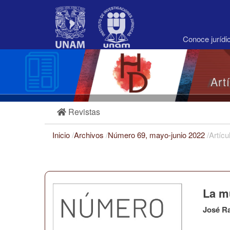
Navegación
principal
Contenido
principal
Conoce juríd
Barra
lateral
Art
Revistas
Inicio
/
Archivos
/
Número 69, mayo-junio 2022
/
Artícu
La mu
José R