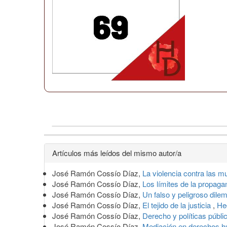
Detalles
Artículos más leídos del mismo autor/a
del
José Ramón Cossío Díaz,
La violencia contra las m
artículo
José Ramón Cossío Díaz,
Los límites de la propag
José Ramón Cossío Díaz,
Un falso y peligroso dile
José Ramón Cossío Díaz,
El tejido de la justicia
,
He
José Ramón Cossío Díaz,
Derecho y políticas públi
José Ramón Cossío Díaz,
Mediación en derechos