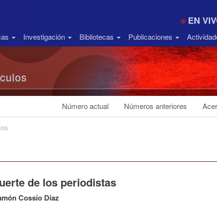
EN VI
icas
Investigación
Bibliotecas
Publicaciones
Activida
ículos
Número actual
Números anteriores
Acer
los
erte de los periodistas
amón Cossío Díaz