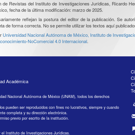
ón de Revistas del Instituto de Investigaciones Jurídicas, Ricardo 
xico, fecha de la última modificación: marzo de 2025.
iamente reflejan la postura del editor de la publicación. Se autoriz
a de forma correcta. No se permite utilizar los textos aquí publicad
r
Universidad Nacional Autónoma de México, Instituto de Investigaci
onocimiento-NoComercial 4.0 Internacional
.
Ci
Ci
idad Académica
C
Te
idad Nacional Autónoma de México (UNAM), todos los derechos
dos pueden ser reproducidos con fines no lucrativos, siempre y cuando
ente completa y su dirección electrónica.
miso previo por escrito de la institución.
el Instituto de Investigaciones Jurídicas.