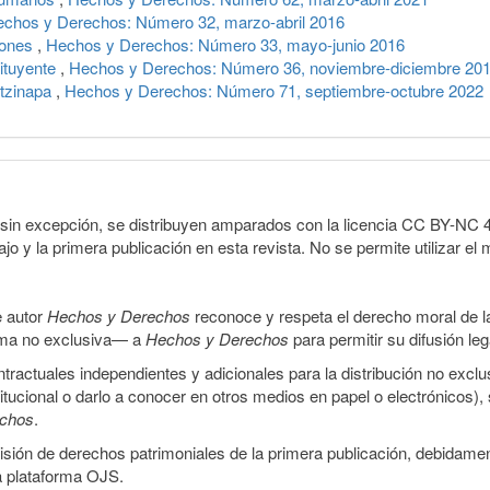
chos y Derechos: Número 32, marzo-abril 2016
iones
,
Hechos y Derechos: Número 33, mayo-junio 2016
ituyente
,
Hechos y Derechos: Número 36, noviembre-diciembre 20
otzinapa
,
Hechos y Derechos: Número 71, septiembre-octubre 2022
sin excepción, se distribuyen amparados con la licencia CC BY-NC 4.0 
o y la primera publicación en esta revista. No se permite utilizar el 
e autor
Hechos y Derechos
reconoce y respeta el derecho moral de las
orma no exclusiva— a
Hechos y Derechos
para permitir su difusión le
ractuales independientes y adicionales para la distribución no exclus
stitucional o darlo a conocer en otros medios en papel o electrónicos)
echos
.
smisión de derechos patrimoniales de la primera publicación, debidamen
a plataforma OJS.