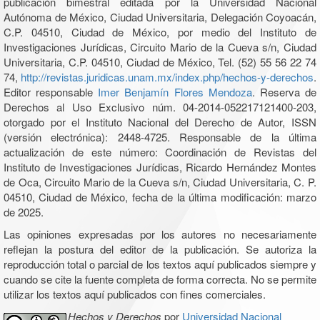
publicación bimestral editada por la Universidad Nacional
Autónoma de México, Ciudad Universitaria, Delegación Coyoacán,
C.P. 04510, Ciudad de México, por medio del Instituto de
Investigaciones Jurídicas, Circuito Mario de la Cueva s/n, Ciudad
Universitaria, C.P. 04510, Ciudad de México, Tel. (52) 55 56 22 74
74,
http://revistas.juridicas.unam.mx/index.php/hechos-y-derechos
.
Editor responsable
Imer Benjamín Flores Mendoza
. Reserva de
Derechos al Uso Exclusivo núm. 04-2014-052217121400-203,
otorgado por el Instituto Nacional del Derecho de Autor, ISSN
(versión electrónica): 2448-4725. Responsable de la última
actualización de este número: Coordinación de Revistas del
Instituto de Investigaciones Jurídicas, Ricardo Hernández Montes
de Oca, Circuito Mario de la Cueva s/n, Ciudad Universitaria, C. P.
04510, Ciudad de México, fecha de la última modificación: marzo
de 2025.
Las opiniones expresadas por los autores no necesariamente
reflejan la postura del editor de la publicación. Se autoriza la
reproducción total o parcial de los textos aquí publicados siempre y
cuando se cite la fuente completa de forma correcta. No se permite
utilizar los textos aquí publicados con fines comerciales.
Hechos y Derechos
por
Universidad Nacional