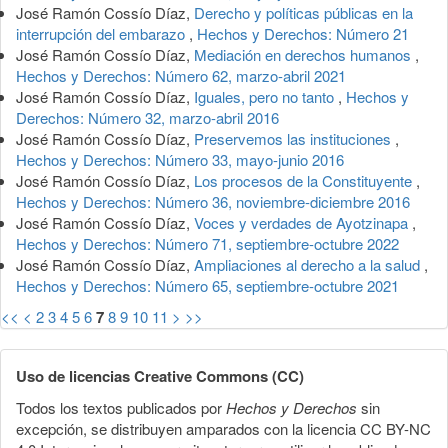
José Ramón Cossío Díaz,
Derecho y políticas públicas en la
interrupción del embarazo
,
Hechos y Derechos: Número 21
José Ramón Cossío Díaz,
Mediación en derechos humanos
,
Hechos y Derechos: Número 62, marzo-abril 2021
José Ramón Cossío Díaz,
Iguales, pero no tanto
,
Hechos y
Derechos: Número 32, marzo-abril 2016
José Ramón Cossío Díaz,
Preservemos las instituciones
,
Hechos y Derechos: Número 33, mayo-junio 2016
José Ramón Cossío Díaz,
Los procesos de la Constituyente
,
Hechos y Derechos: Número 36, noviembre-diciembre 2016
José Ramón Cossío Díaz,
Voces y verdades de Ayotzinapa
,
Hechos y Derechos: Número 71, septiembre-octubre 2022
José Ramón Cossío Díaz,
Ampliaciones al derecho a la salud
,
Hechos y Derechos: Número 65, septiembre-octubre 2021
<<
<
2
3
4
5
6
7
8
9
10
11
>
>>
Uso de licencias Creative Commons (CC)
Todos los textos publicados por
Hechos y Derechos
sin
excepción, se distribuyen amparados con la licencia CC BY-NC