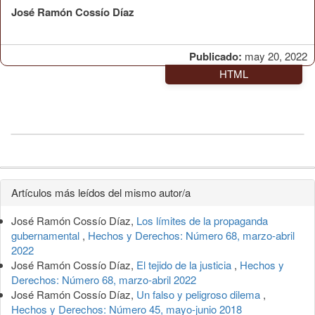
José Ramón Cossío Díaz
Publicado:
may 20, 2022
HTML
Detalles
Artículos más leídos del mismo autor/a
del
José Ramón Cossío Díaz,
Los límites de la propaganda
artículo
gubernamental
,
Hechos y Derechos: Número 68, marzo-abril
2022
José Ramón Cossío Díaz,
El tejido de la justicia
,
Hechos y
Derechos: Número 68, marzo-abril 2022
José Ramón Cossío Díaz,
Un falso y peligroso dilema
,
Hechos y Derechos: Número 45, mayo-junio 2018