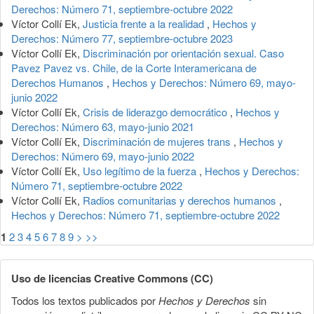
Derechos: Número 71, septiembre-octubre 2022
Víctor Collí Ek,
Justicia frente a la realidad
,
Hechos y
Derechos: Número 77, septiembre-octubre 2023
Víctor Collí Ek,
Discriminación por orientación sexual. Caso
Pavez Pavez vs. Chile, de la Corte Interamericana de
Derechos Humanos
,
Hechos y Derechos: Número 69, mayo-
junio 2022
Víctor Collí Ek,
Crisis de liderazgo democrático
,
Hechos y
Derechos: Número 63, mayo-junio 2021
Víctor Collí Ek,
Discriminación de mujeres trans
,
Hechos y
Derechos: Número 69, mayo-junio 2022
Víctor Collí Ek,
Uso legítimo de la fuerza
,
Hechos y Derechos:
Número 71, septiembre-octubre 2022
Víctor Collí Ek,
Radios comunitarias y derechos humanos
,
Hechos y Derechos: Número 71, septiembre-octubre 2022
1
2
3
4
5
6
7
8
9
>
>>
Uso de licencias Creative Commons (CC)
Todos los textos publicados por
Hechos y Derechos
sin