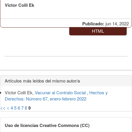
Víctor Collí Ek
Publicado:
jun 14, 2022
HTML
Detalles
Artículos más leídos del mismo autor/a
del
Víctor Collí Ek,
Vacunar al Contrato Social
,
Hechos y
artículo
Derechos: Número 67, enero-febrero 2022
<<
<
4
5
6
7
8
9
Uso de licencias Creative Commons (CC)