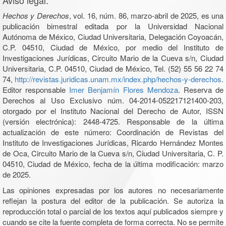
Aviso legal:
Hechos y Derechos
, vol. 16, núm. 86, marzo-abril de 2025, es una
publicación bimestral editada por la Universidad Nacional
Autónoma de México, Ciudad Universitaria, Delegación Coyoacán,
C.P. 04510, Ciudad de México, por medio del Instituto de
Investigaciones Jurídicas, Circuito Mario de la Cueva s/n, Ciudad
Universitaria, C.P. 04510, Ciudad de México, Tel. (52) 55 56 22 74
74,
http://revistas.juridicas.unam.mx/index.php/hechos-y-derechos
.
Editor responsable
Imer Benjamín Flores Mendoza
. Reserva de
Derechos al Uso Exclusivo núm. 04-2014-052217121400-203,
otorgado por el Instituto Nacional del Derecho de Autor, ISSN
(versión electrónica): 2448-4725. Responsable de la última
actualización de este número: Coordinación de Revistas del
Instituto de Investigaciones Jurídicas, Ricardo Hernández Montes
de Oca, Circuito Mario de la Cueva s/n, Ciudad Universitaria, C. P.
04510, Ciudad de México, fecha de la última modificación: marzo
de 2025.
Las opiniones expresadas por los autores no necesariamente
reflejan la postura del editor de la publicación. Se autoriza la
reproducción total o parcial de los textos aquí publicados siempre y
cuando se cite la fuente completa de forma correcta. No se permite