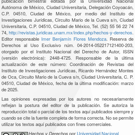
publicación bimestral editada por la Universidad Nacional
Autónoma de México, Ciudad Universitaria, Delegación Coyoacán,
C.P. 04510, Ciudad de México, por medio del Instituto de
Investigaciones Jurídicas, Circuito Mario de la Cueva s/n, Ciudad
Universitaria, C.P. 04510, Ciudad de México, Tel. (52) 55 56 22 74
74,
http://revistas.juridicas.unam.mx/index.php/hechos-y-derechos
.
Editor responsable
Imer Benjamín Flores Mendoza
. Reserva de
Derechos al Uso Exclusivo núm. 04-2014-052217121400-203,
otorgado por el Instituto Nacional del Derecho de Autor, ISSN
(versión electrónica): 2448-4725. Responsable de la última
actualización de este número: Coordinación de Revistas del
Instituto de Investigaciones Jurídicas, Ricardo Hernández Montes
de Oca, Circuito Mario de la Cueva s/n, Ciudad Universitaria, C. P.
04510, Ciudad de México, fecha de la última modificación: marzo
de 2025.
Las opiniones expresadas por los autores no necesariamente
reflejan la postura del editor de la publicación. Se autoriza la
reproducción total o parcial de los textos aquí publicados siempre y
cuando se cite la fuente completa de forma correcta. No se permite
utilizar los textos aquí publicados con fines comerciales.
Hechos y Derechos
por
Universidad Nacional