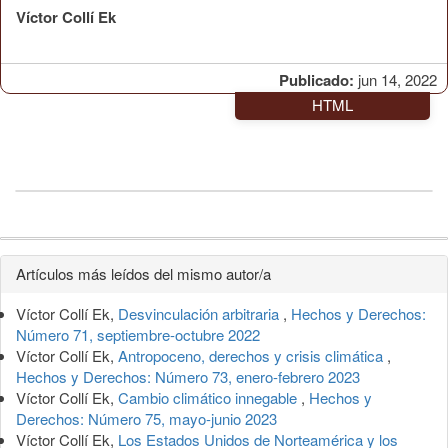
Víctor Collí Ek
Publicado:
jun 14, 2022
HTML
Detalles
Artículos más leídos del mismo autor/a
del
Víctor Collí Ek,
Desvinculación arbitraria
,
Hechos y Derechos:
artículo
Número 71, septiembre-octubre 2022
Víctor Collí Ek,
Antropoceno, derechos y crisis climática
,
Hechos y Derechos: Número 73, enero-febrero 2023
Víctor Collí Ek,
Cambio climático innegable
,
Hechos y
Derechos: Número 75, mayo-junio 2023
Víctor Collí Ek,
Los Estados Unidos de Norteamérica y los