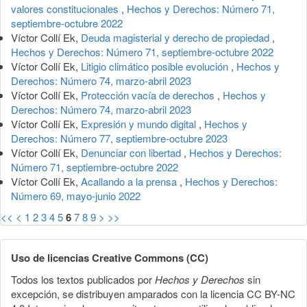
valores constitucionales
,
Hechos y Derechos: Número 71,
septiembre-octubre 2022
Víctor Collí Ek,
Deuda magisterial y derecho de propiedad
,
Hechos y Derechos: Número 71, septiembre-octubre 2022
Víctor Collí Ek,
Litigio climático posible evolución
,
Hechos y
Derechos: Número 74, marzo-abril 2023
Víctor Collí Ek,
Protección vacía de derechos
,
Hechos y
Derechos: Número 74, marzo-abril 2023
Víctor Collí Ek,
Expresión y mundo digital
,
Hechos y
Derechos: Número 77, septiembre-octubre 2023
Víctor Collí Ek,
Denunciar con libertad
,
Hechos y Derechos:
Número 71, septiembre-octubre 2022
Víctor Collí Ek,
Acallando a la prensa
,
Hechos y Derechos:
Número 69, mayo-junio 2022
<<
<
1
2
3
4
5
6
7
8
9
>
>>
Uso de licencias Creative Commons (CC)
Todos los textos publicados por
Hechos y Derechos
sin
excepción, se distribuyen amparados con la licencia CC BY-NC